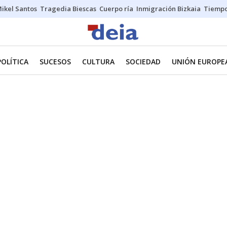
ikel Santos
Tragedia Biescas
Cuerpo ría
Inmigración Bizkaia
Tiemp
POLÍTICA
SUCESOS
CULTURA
SOCIEDAD
UNIÓN EUROPE