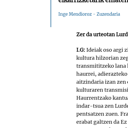
Inge Mendioroz - Zuzendaria
Zer da urteotan Lurd
I.G:
Ideiak oso argi 
kultura hilzorian ze
transmititzeko lana h
haurrei, adierazteko 
aitzindaria izan zen 
kulturaren transmisi
Haurrentzako kantuak
indar-tsua zen Lurde
pentsatzen zuen. Fr
erabat galtzen da E