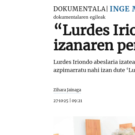
INGE 
DOKUMENTALA
dokumentalaren egileak
“Lurdes Iri
izanaren pe
Lurdes Iriondo abeslaria izate
azpimarratu nahi izan dute ‘Lu
Zihara Jainaga
27·10·25
|
09:21