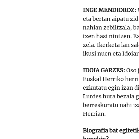
INGE MENDIOROZ:
eta bertan aipatu zi
nahian zebiltzala, ba
tzen hasi nintzen. Ez
zela. Ikerketa lan s
ikusi nuen eta Idoia
IDOIA GARZES:
Oso 
Euskal Herriko herri
ezkutatu egin izan d
Lurdes hura bezala g
berreskuratu nahi iz
Herrian.
Biografia bat egitet