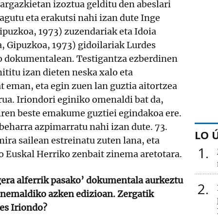
argazkietan izoztua gelditu den abeslari
agutu eta erakutsi nahi izan dute Inge
puzkoa, 1973) zuzendariak eta Idoia
, Gipuzkoa, 1973) gidoilariak Lurdes
ako dokumentalean. Testigantza ezberdinen
ititu izan dieten neska xalo eta
t eman, eta egin zuen lan guztia aitortzea
rua. Iriondori eginiko omenaldi bat da,
diren beste emakume guztiei egindakoa ere.
eharra azpimarratu nahi izan dute. 73.
LO 
ra sailean estreinatu zuten lana, eta
1
o Euskal Herriko zenbait zinema aretotara.
gera alferrik pasako’ dokumentala aurkeztu
2
nemaldiko azken edizioan. Zergatik
es Iriondo?