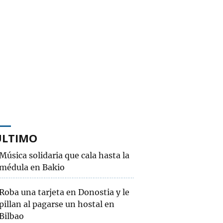
ÚLTIMO
Música solidaria que cala hasta la
médula en Bakio
Roba una tarjeta en Donostia y le
pillan al pagarse un hostal en
Bilbao