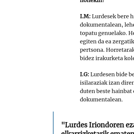
honekin?
I.M:
Lurdesek bere hi
dokumentalean, lehe
topatu genuelako. Ho
egiten da ea zergati
pertsona. Horretara
bidez irakurketa kol
I.G:
Lurdesen bide ber
isilaraziak izan dir
duten beste hainbat
dokumentalean.
"Lurdes Iriondoren eza
elkarrizketarik ematen