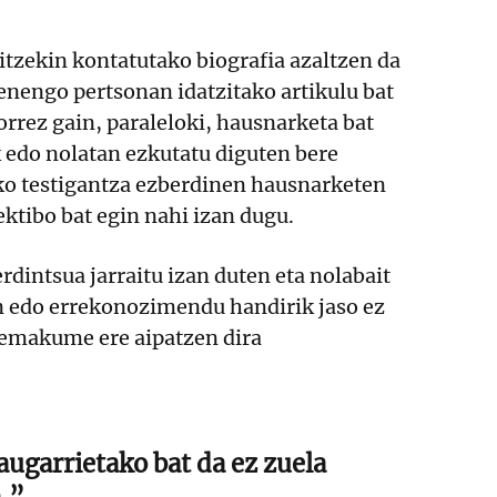
tzekin kontatutako biografia azaltzen da
nengo pertsonan idatzitako artikulu bat
rrez gain, paraleloki, hausnarketa bat
k edo nolatan ezkutatu diguten bere
ko testigantza ezberdinen hausnarketen
ektibo bat egin nahi izan dugu.
dintsua jarraitu izan duten eta nolabait
en edo errekonozimendu handirik jaso ez
 emakume ere aipatzen dira
ugarrietako bat da ez zuela
.”