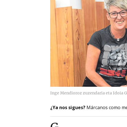
Inge Mendioroz zuzendaria eta Idoia G
¿Ya nos sigues?
Márcanos como me