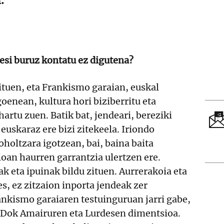
esi buruz kontatu ez digutena?
zituen, eta Frankismo garaian, euskal
goenean, kultura hori biziberritu eta
artu zuen. Batik bat, jendeari, bereziki
euskaraz ere bizi zitekeela. Iriondo
oholtzara igotzean, bai, baina baita
oan haurren garrantzia ulertzen ere.
 eta ipuinak bildu zituen. Aurrerakoia eta
s, ez zitzaion inporta jendeak zer
ankismo garaiaren testuinguruan jarri gabe,
z Dok Amairuren eta Lurdesen dimentsioa.