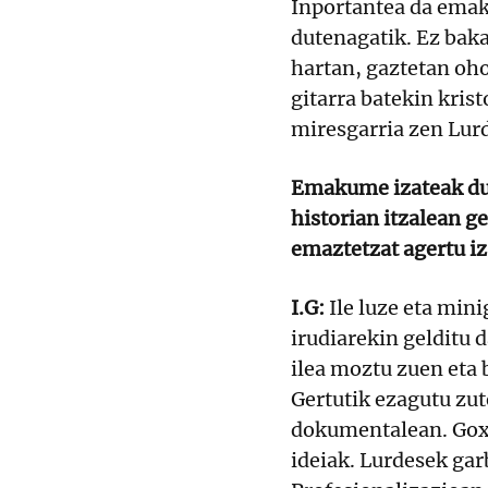
Inportantea da emak
dutenagatik. Ez baka
hartan, gaztetan oho
gitarra batekin kri
miresgarria zen Lur
Emakume izateak du,
historian itzalean ge
emaztetzat agertu iz
I.G:
Ile luze eta min
irudiarekin gelditu 
ilea moztu zuen eta b
Gertutik ezagutu zu
dokumentalean. Goxo
ideiak. Lurdesek gar