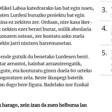
3
Mikel Laboa katedrarako lan bat egin nuen,
daten Lurdesi buruzko proiektu bat egin
ina ez zekiten zer. Orduan, nire kasa iker-
4
 nekien ezer berari buruz, soilik abeslaria
akonaren ostean, zer kontatu asko zuela
rekin jarri nintzen harremanetan.
5
jende gutxik du benetako Lurdesen berri.
tar arruntoi, hainbat arrazoirengatik,
igute, eta konturatu ginen duela 60 urteko
ogoratzen zela. Beste ikuspegi batetik
an dugu bere figura. Badelako nor Euskal
ik harago, zein izan da zuen helburua lan