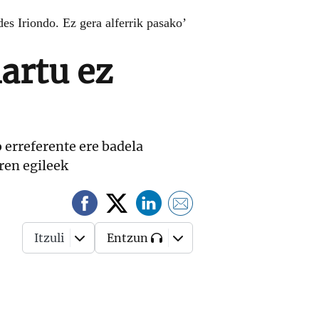
des Iriondo. Ez gera alferrik pasako’
artu ez
 erreferente ere badela
ren egileek
Itzuli
Entzun