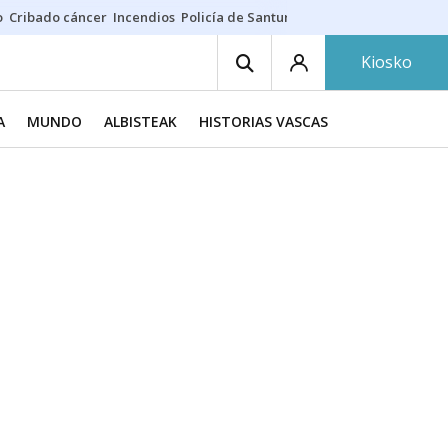
o
Cribado cáncer
Incendios
Policía de Santurtzi
Aeropuerto de Bilba
Kiosko
A
MUNDO
ALBISTEAK
HISTORIAS VASCAS