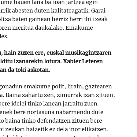
ume hauen lana balioan jartzea egin
rrik abesten duten kalitateagatik. Garai
ltza baten gainean herriz herri ibiltzeak
storen meritua daukalako. Emakume
des.
 hain zuzen ere, euskal musikagintzaren
lditu izanarekin lotura. Xabier Leteren
an da toki askotan.
igonadun emakume polit, lirain, gaztearen
da. Baina zahartu zen, zimurrak izan zituen,
ere ideiei tinko lanean jarraitu zuen.
tenek bere nortasuna nabarmendu dute
 baina tinko defendatzen zituen bere
bi zeukan haizetik ez dela inor elikatzen.