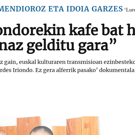
MENDIOROZ ETA IDOIA GARZES
‘Lur
ondorekin kafe bat h
naz gelditu gara”
az gain, euskal kulturaren transmisioan ezinbesteko
rdes Iriondo. Ez gera alferrik pasako’ dokumentala