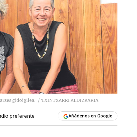
arzes gidoigilea.
TXINTXARRI ALDIZKARIA
dio preferente
Añádenos en Google