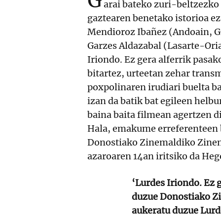
G
arai bateko zuri-beltzezko 
gaztearen benetako istorioa ez
Mendioroz Ibañez (Andoain, Gi
Garzes Aldazabal (Lasarte-Oria
Iriondo. Ez gera alferrik pas
bitartez, urteetan zehar transm
poxpolinaren irudiari buelta ba
izan da batik bat egileen helbu
baina baita filmean agertzen 
Hala, emakume erreferenteen b
Donostiako Zinemaldiko Zinemi
azaroaren 14an iritsiko da Heg
‘Lurdes Iriondo. Ez 
duzue Donostiako Zi
aukeratu duzue Lurd