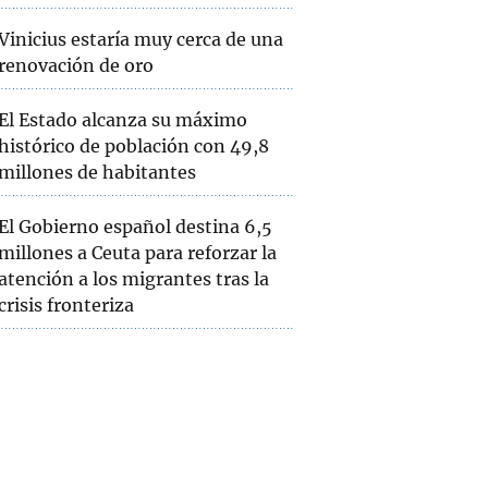
Vinicius estaría muy cerca de una
renovación de oro
El Estado alcanza su máximo
histórico de población con 49,8
millones de habitantes
El Gobierno español destina 6,5
millones a Ceuta para reforzar la
atención a los migrantes tras la
crisis fronteriza