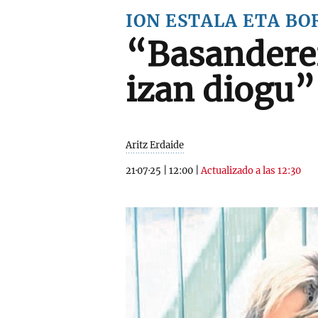
ION ESTALA ETA BO
“Basanderer
izan diogu”
Aritz Erdaide
21·07·25
|
12:00
|
Actualizado a las 12:30