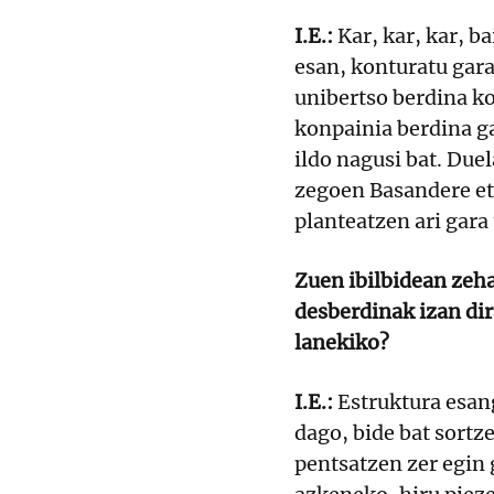
I.E.:
Kar, kar, kar, b
esan, konturatu gara
unibertso berdina ko
konpainia berdina ga
ildo nagusi bat. Due
zegoen Basandere et
planteatzen ari gara 
Zuen ibilbidean zeha
desberdinak izan dir
lanekiko?
I.E.:
Estruktura esan
dago, bide bat sortz
pentsatzen zer egin 