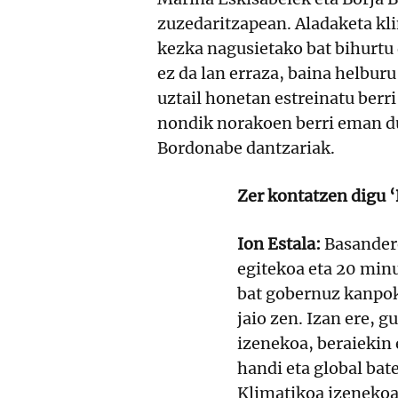
zuzedaritzapean. Aladaketa kl
kezka nagusietako bat bihurtu 
ez da lan erraza, baina helbur
uztail honetan estreinatu ber
nondik norakoen berri eman du
Bordonabe dantzariak.
Zer kontatzen digu 
Ion Estala:
Basandere
egitekoa eta 20 min
bat gobernuz kanpo
jaio zen. Izan ere, 
izenekoa, beraiekin
handi eta global bat
Klimatikoa izenekoa,