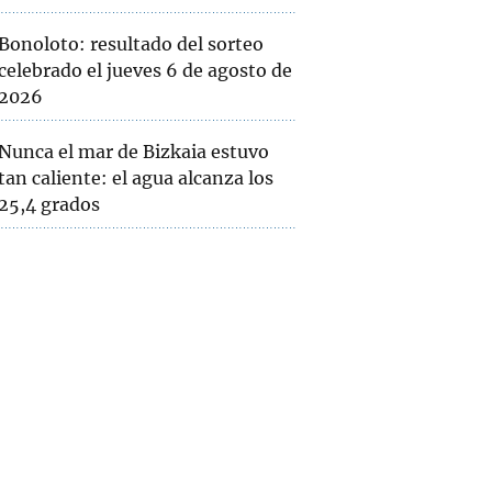
Bonoloto: resultado del sorteo
celebrado el jueves 6 de agosto de
2026
Nunca el mar de Bizkaia estuvo
tan caliente: el agua alcanza los
25,4 grados