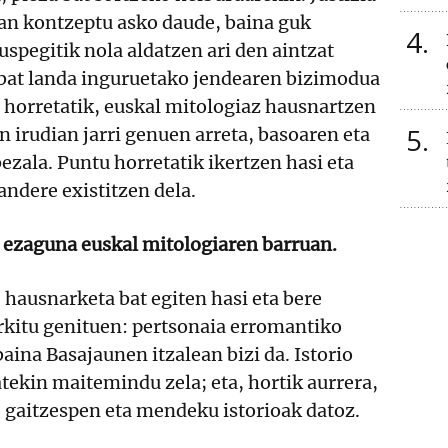
an kontzeptu asko daude, baina guk
4
pegitik nola aldatzen ari den aintzat
 bat landa inguruetako jendearen bizimodua
o horretatik, euskal mitologiaz hausnartzen
5
n irudian jarri genuen arreta, basoaren eta
ezala. Puntu horretatik ikertzen hasi eta
ndere existitzen dela.
o ezaguna euskal mitologiaren barruan.
 hausnarketa bat egiten hasi eta bere
rkitu genituen: pertsonaia erromantiko
aina Basajaunen itzalean bizi da. Istorio
atekin maitemindu zela; eta, hortik aurrera,
gaitzespen eta mendeku istorioak datoz.