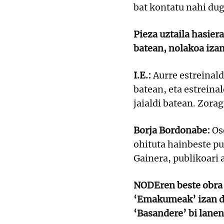
bat kontatu nahi du
Pieza uztaila hasier
batean, nolakoa izan
I.E.:
Aurre estreinald
batean, eta estreina
jaialdi batean. Zorag
Borja Bordonabe:
Os
ohituta hainbeste pub
Gainera, publikoari 
NODEren beste obra 
‘Emakumeak’ izan da,
‘Basandere’ bi lanen