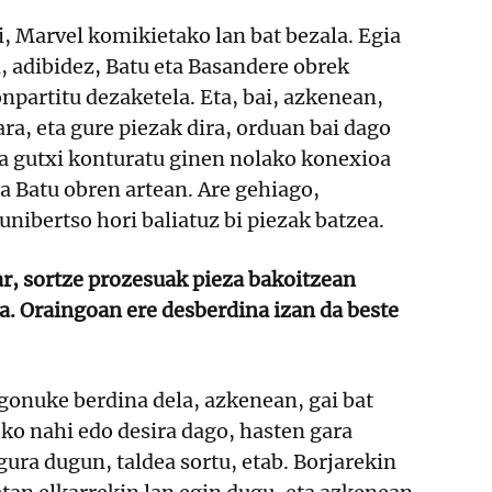
ai, Marvel komikietako lan bat bezala. Egia
, adibidez, Batu eta Basandere obrek
npartitu dezaketela. Eta, bai, azkenean,
ra, eta gure piezak dira, orduan bai dago
la gutxi konturatu ginen nolako konexioa
a Batu obren artean. Are gehiago,
unibertso hori baliatuz bi piezak batzea.
r, sortze prozesuak pieza bakoitzean
a. Oraingoan ere desberdina izan da beste
gonuke berdina dela, azkenean, gai bat
eko nahi edo desira dago, hasten gara
gura dugun, taldea sortu, etab. Borjarekin