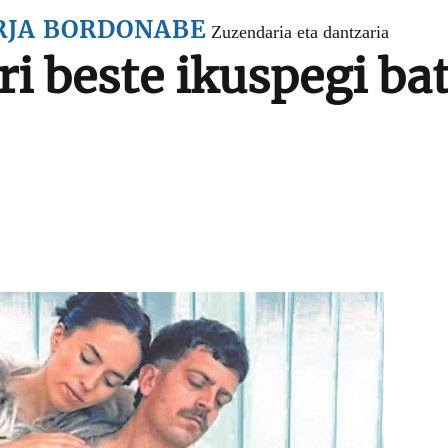
RJA BORDONABE
Zuzendaria eta dantzaria
i beste ikuspegi ba