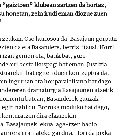
“gaiztoen” klubean sartzen da hortaz,
su honetan, zein irudi eman diozue zuen
?
a zeukan. Oso kuriosoa da: Basajaun gorputz
zten da eta Basandere, berriz, itsusi. Horri
 izan genion eta, batik bat, gure
dereri beste ikuspegi bat eman. Justizia
ktuarekin bat egiten duen kontzeptua da,
en inguruan eta hor paralelismo bat dago.
sandereren dramaturgia Basajaunen atzetik
 momentu batean, Basanderek gauzak
a egin nahi du. Borroka moduko bat dago,
 konturatzen dira elkarrekin
la. Basajaunek lekua laga-tzen badio
aurrera eramateko gai dira. Hori da pixka