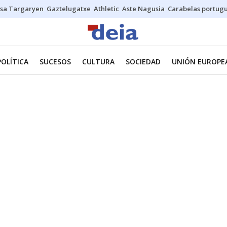
sa Targaryen
Gaztelugatxe
Athletic
Aste Nagusia
Carabelas portug
POLÍTICA
SUCESOS
CULTURA
SOCIEDAD
UNIÓN EUROPE