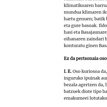
klimatikoaren barru
mundua klimaren ikus
hartu genuen; batik
eta gure basoak. Ild
hasi eta Basajaunare
oihanaren zaindari b
konturatu ginen Basa
Ez da pertsonaia os
I. E.
Oso kuriosoa da,
inguruko ipuinak au
bezala agertzen da, b
batzuek diote tipo b
emakumeei lotutako 