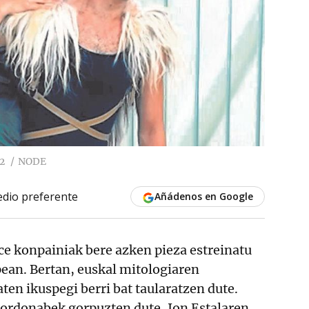
2
NODE
dio preferente
Añádenos en Google
e konpainiak bere azken pieza estreinatu
ean. Bertan, euskal mitologiaren
ten ikuspegi berri bat taularatzen dute.
Bordonabek gorpuzten dute, Ion Estalaren