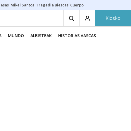
uesas
Mikel Santos
Tragedia Biescas
Cuerpo ría
Inmigración Bizkaia
Kiosko
A
MUNDO
ALBISTEAK
HISTORIAS VASCAS