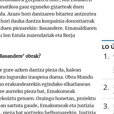
imatikoa gaur eguneko gizarteak duen
da. Arazo hori dantzaren bitartez antzeztea
u hori dauka dantza konpainia donostiarrak
ri duen piezarekin: Basandere. Emanaldiaren
 Ion Estala zuzendariak eta Borja
LO 
1
‘Basandere’ obrak?
 gure azken dantza pieza da, kalean
utu inguruko iraupena duena. Obra Mundu
ko erakundearekin egindako elkarlanean
2
gure aurreko pieza bat, Emakumeak
 ekoiztu genuen. Oraingo honetan, proiektu
3
ean sartuta gaude, Emakumeak eta Justizia
 pieza bat sortzeko helburuarekin. Justizia