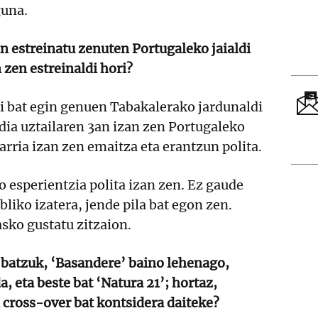
guna.
an estreinatu zenuten Portugaleko jaialdi
 zen estreinaldi hori?
i bat egin genuen Tabakalerako jardunaldi
ldia uztailaren 3an izan zen Portugaleko
arria izan zen emaitza eta erantzun polita.
o esperientzia polita izan zen. Ez gaude
liko izatera, jende pila bat egon zen.
asko gustatu zitzaion.
batzuk, ‘Basandere’ baino lehenago,
 eta beste bat ‘Natura 21’; hortaz,
 cross-over bat kontsidera daiteke?