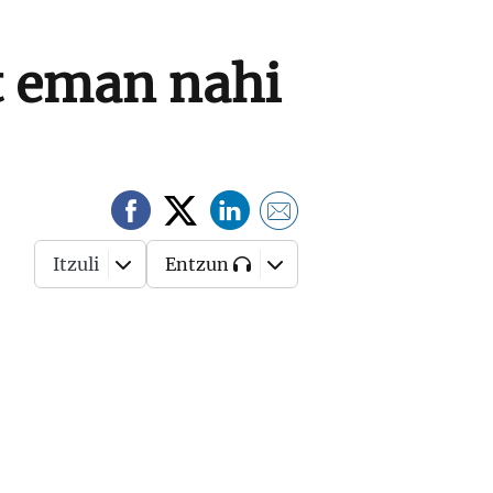
t eman nahi
Itzuli
Entzun