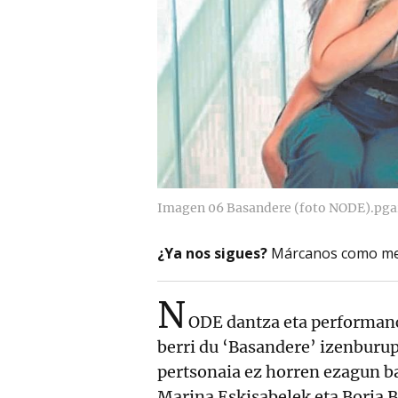
Imagen 06 Basandere (foto NODE).pga
¿Ya nos sigues?
Márcanos como me
N
ODE dantza eta performanc
berri du ‘Basandere’ izenburup
pertsonaia ez horren ezagun ba
Marina Eskisabelek eta Borja 