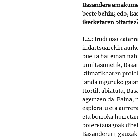
Basandere emakume 
beste behin; edo, ka
ikerketaren bitartez
I.E.: I
rudi oso zatarr
indartsuarekin aurke
buelta bat eman nahi
umiltasunetik, Basan
klimatikoaren proie
landa inguruko gaiar
Hortik abiatuta, Ba
agertzen da. Baina,
esploratu eta aurrer
eta borroka horretan
boteretsuagoak dire
Basandereri, gauzak 