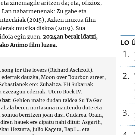
 eta zinemagile aritzen da; eta, ofizioz,
a. Lan nabarmenenak: Zu gabe eta
antzerkiak (2015), Azken muxua film
alerak musika diskoa (2019). Sua
idoia egin zuen
. 2024an berak idatzi,
LO 
ako Animo film luzea.
1
A song for the lovers (Richard Aschroft).
2
 ederrak dauzka, Moon over Bourbon street,
 Sebastianek ere: Zuhaitza. EH Sukarrak
a ezezagun ederrak: Utero Rock IV.
 bat
: Gehien maite dudan taldea Su Ta Gar
n ahala beren nortasuna mantendu dute eta
3
 soinua berritzen joan dira. Ondarea. Orain,
diren hauek ere aipatu nahi ditut: Asgarth,
kar Hezurra, Julio Kageta, Bap!!… eta
4