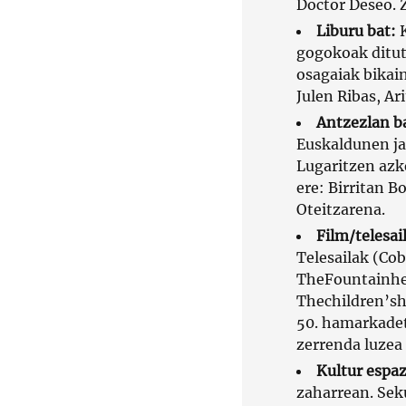
Doctor Deseo. 
Liburu bat:
K
gogokoak ditut
osagaiak bikai
Julen Ribas, Ar
Antzezlan b
Euskaldunen jat
Lugaritzen azk
ere: Birritan B
Oteitzarena.
Film/telesail
Telesailak (Cob
TheFountainhea
Thechildren’sho
50. hamarkadet
zerrenda luzea 
Kultur espaz
zaharrean. Seku