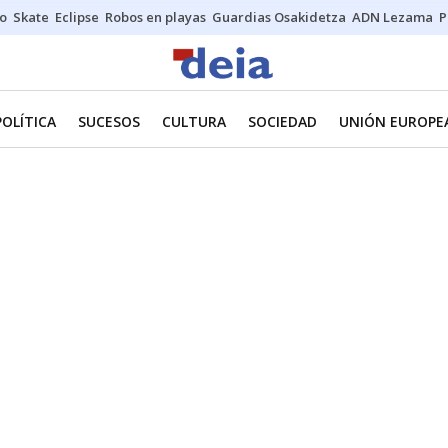
o
Skate
Eclipse
Robos en playas
Guardias Osakidetza
ADN Lezama
P
POLÍTICA
SUCESOS
CULTURA
SOCIEDAD
UNIÓN EUROPE