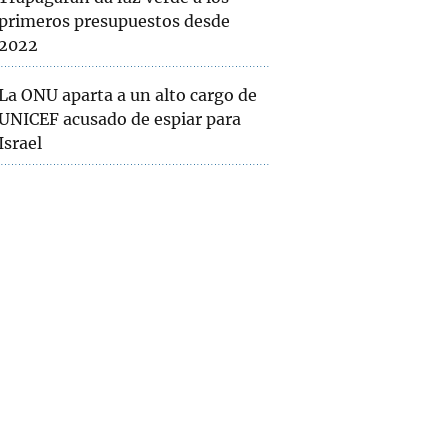
primeros presupuestos desde
2022
La ONU aparta a un alto cargo de
UNICEF acusado de espiar para
Israel