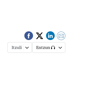
Itzuli
Entzun