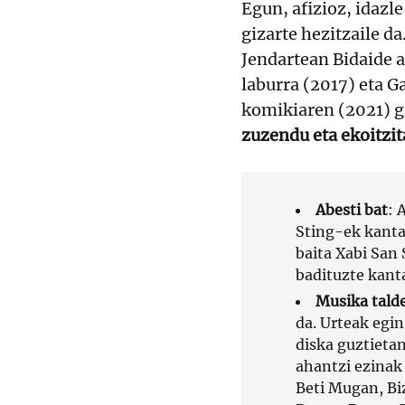
Egun, afizioz, idazle
gizarte hezitzaile d
Jendartean Bidaide 
laburra (2017) eta G
komikiaren (2021) g
zuzendu eta ekoitzit
Abesti bat
: 
Sting-ek kanta
baita Xabi San
badituzte kant
Musika talde
da. Urteak egi
diska guztietan
ahantzi ezinak 
Beti Mugan, Biz