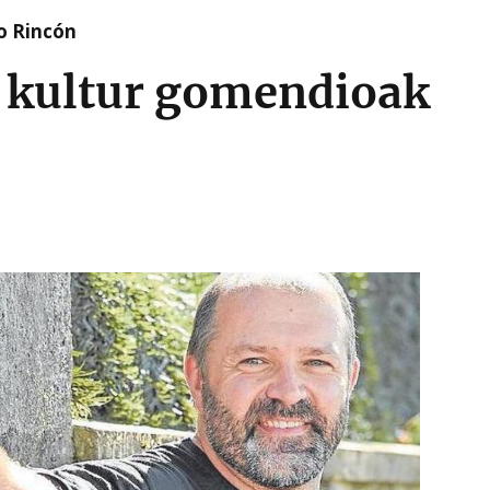
o Rincón
n kultur gomendioak