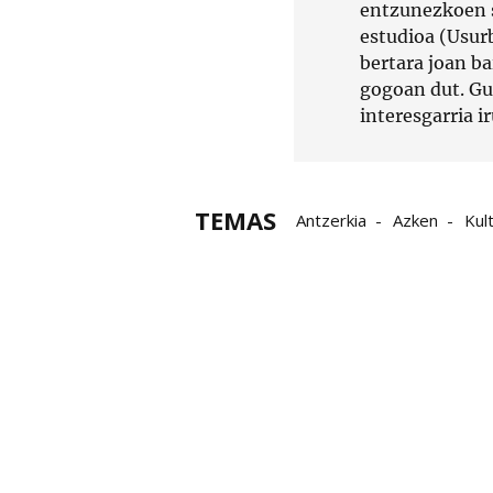
entzunezkoen s
estudioa (Usurb
bertara joan b
gogoan dut. Gut
interesgarria ir
TEMAS
Antzerkia
Azken
Kul