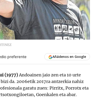
RTINEZ
dio preferente
Añádenos en Google
gui (1977)
Andoainen jaio zen eta 10 urte
 bizi da. 2006etik 2017ra antzerkia nahiz
rofesionala garatu zuen: Pirritx, Porrotx eta
tsotxongiloetan, Goenkalen eta abar.