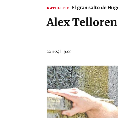
El gran salto de Hug
ATHLETIC
Alex Tellore
22·11·24
|
19:00