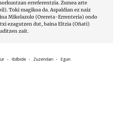
orkuntzan erreferentzia. Zumea arte
il). Toki magikoa da. Aspaldian ez naiz
aina Mikelazulo (Orereta-Errenteria) ondo
xi ezagutzen dut, baina Eltzia (Oñati)
uditzen zait.
tur
Ibilbide
Zuzendari
Egun