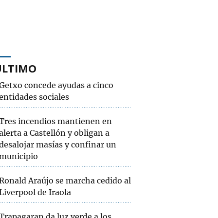
ÚLTIMO
Getxo concede ayudas a cinco
entidades sociales
Tres incendios mantienen en
alerta a Castellón y obligan a
desalojar masías y confinar un
municipio
Ronald Araújo se marcha cedido al
Liverpool de Iraola
Trapagaran da luz verde a los