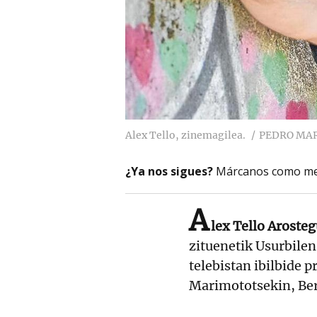
Alex Tello, zinemagilea.
PEDRO MA
¿Ya nos sigues?
Márcanos como me
A
lex Tello Aroste
zituenetik Usurbilen
telebistan ibilbide p
Marimototsekin, Ber