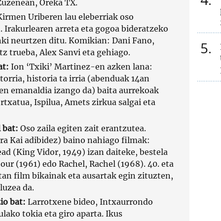
Zuzenean, Oreka TX.
irmen Uriberen lau eleberriak oso
. Irakurlearen arreta eta gogoa bideratzeko
nki neurtzen ditu. Komikian: Dani Fano,
5
itz trueba, Alex Sanvi eta gehiago.
at:
Ion ‘Txiki’ Martinez-en azken lana:
orria, historia ta irria (abenduak 14an
en emanaldia izango da) baita aurrekoak
ortxatua, Ispilua, Amets zirkua salgai eta
 bat:
Oso zaila egiten zait erantzutea.
ra Kai adibidez) baino nahiago filmak:
d (King Vidor, 1949) izan daiteke, bestela
ur (1961) edo Rachel, Rachel (1968). 40. eta
an film bikainak eta ausartak egin zituzten,
luzea da.
io bat:
Larrotxene bideo, Intxaurrondo
lako tokia eta giro aparta. Ikus