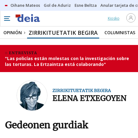
Oihane Mateos
Gol de Aduriz
Esne Beltza
Anular tarjeta de c
Kiosko
ZIRRIKITUETATIK BEGIRA
OPINIÓN
COLUMNISTAS
ENTREVISTA
"Las policías están molestas con la investigación sobre
las torturas. La Ertzaintza está colaborando"
ZIRRIKITUETATIK BEGIRA
ELENA ETXEGOYEN
Gedeonen gurdiak