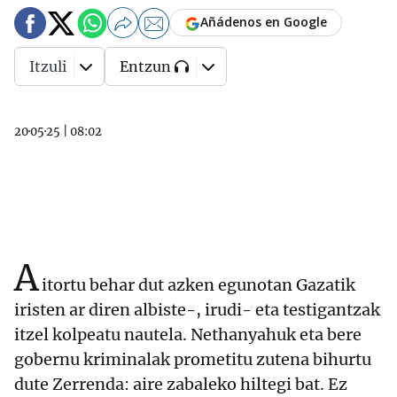
Añádenos en Google
Itzuli
Entzun
20·05·25
|
08:02
A
itortu behar dut azken egunotan Gazatik
iristen ar diren albiste-, irudi- eta testigantzak
itzel kolpeatu nautela. Nethanyahuk eta bere
gobernu kriminalak prometitu zutena bihurtu
dute Zerrenda: aire zabaleko hiltegi bat. Ez