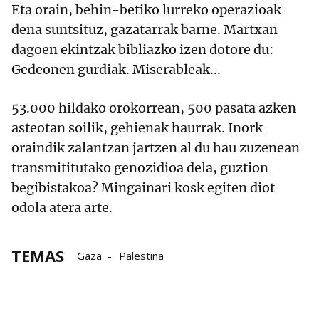
Eta orain, behin-betiko lurreko operazioak
dena suntsituz, gazatarrak barne. Martxan
dagoen ekintzak bibliazko izen dotore du:
Gedeonen gurdiak. Miserableak...
53.000 hildako orokorrean, 500 pasata azken
asteotan soilik, gehienak haurrak. Inork
oraindik zalantzan jartzen al du hau zuzenean
transmititutako genozidioa dela, guztion
begibistakoa? Mingainari kosk egiten diot
odola atera arte.
TEMAS
Gaza
Palestina