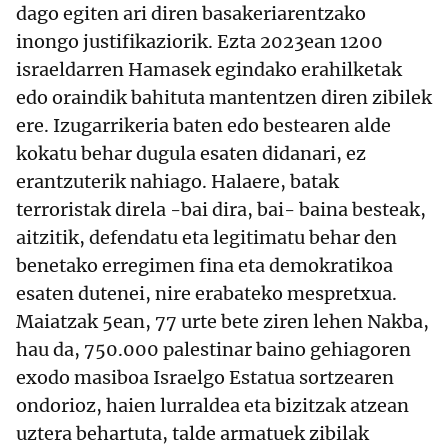
dago egiten ari diren basakeriarentzako
inongo justifikaziorik. Ezta 2023ean 1200
israeldarren Hamasek egindako erahilketak
edo oraindik bahituta mantentzen diren zibilek
ere. Izugarrikeria baten edo bestearen alde
kokatu behar dugula esaten didanari, ez
erantzuterik nahiago. Halaere, batak
terroristak direla -bai dira, bai- baina besteak,
aitzitik, defendatu eta legitimatu behar den
benetako erregimen fina eta demokratikoa
esaten dutenei, nire erabateko mespretxua.
Maiatzak 5ean, 77 urte bete ziren lehen Nakba,
hau da, 750.000 palestinar baino gehiagoren
exodo masiboa Israelgo Estatua sortzearen
ondorioz, haien lurraldea eta bizitzak atzean
uztera behartuta, talde armatuek zibilak