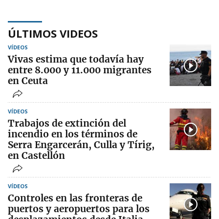
ÚLTIMOS VIDEOS
VÍDEOS
Vivas estima que todavía hay
entre 8.000 y 11.000 migrantes
en Ceuta
VÍDEOS
Trabajos de extinción del
incendio en los términos de
Serra Engarcerán, Culla y Tírig,
en Castellón
VÍDEOS
Controles en las fronteras de
puertos y aeropuertos para los