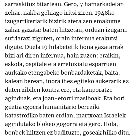
sarraskituz bitartean. Gero, 7 hamarkadetan
zehar, nakba gehiago iritsi ziren. 1948ko
izugarrikeriatik bizirik atera zen emakume
zahar gazatar baten hitzetan, orduan izugarri
sufriarazi ziguten, orain infernua erakutsi
digute. Duela 19 hilabetetik hona gazatarrak
bizi ari diren infernua, hain zuzen: eraikin,
eskola, ospitale eta errefuxiatu esparruen
aurkako etengabeko bonbardaketak, baita,
kalean berean, inora ihes egiteko aukerarik ez
duten zibilen kontra ere, eta kanporatze
aginduak, eta joan-etorri masiboak. Eta hori
guztia egoera humanitario bereziki
katastrofiko baten erdian, martxoan Israelek
agindutako blokeo gogorra eta gero. Hola,
bonbek hiltzen ez badituzte, goseak hilko ditu.