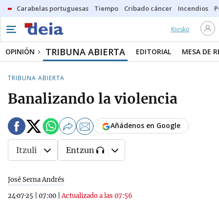
Carabelas portuguesas
Tiempo
Cribado cáncer
Incendios
P
Kiosko
TRIBUNA ABIERTA
OPINIÓN
EDITORIAL
MESA DE 
TRIBUNA ABIERTA
Banalizando la violencia
Añádenos en Google
Itzuli
Entzun
José Serna Andrés
24·07·25
|
07:00
|
Actualizado a las 07:56