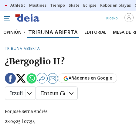
Athletic
Mastines
Tiempo
Skate
Eclipse
Robos en playas
Kiosko
TRIBUNA ABIERTA
OPINIÓN
EDITORIAL
MESA DE 
TRIBUNA ABIERTA
¿Bergoglio II?
Añádenos en Google
Itzuli
Entzun
Por José Serna Andrés
28·04·25
|
07:54