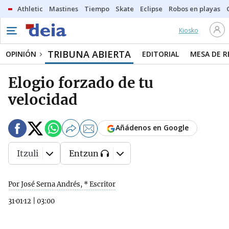
Athletic
Mastines
Tiempo
Skate
Eclipse
Robos en playas
Kiosko
TRIBUNA ABIERTA
OPINIÓN
EDITORIAL
MESA DE 
Elogio forzado de tu
velocidad
Añádenos en Google
Itzuli
Entzun
Por José Serna Andrés, * Escritor
31·01·12
|
03:00