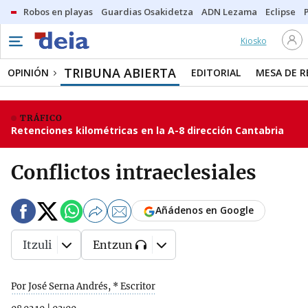
Robos en playas
Guardias Osakidetza
ADN Lezama
Eclipse
Kiosko
TRIBUNA ABIERTA
OPINIÓN
EDITORIAL
MESA DE 
TRÁFICO
Retenciones kilométricas en la A-8 dirección Cantabria
Conflictos intraeclesiales
Añádenos en Google
Itzuli
Entzun
Por José Serna Andrés, * Escritor