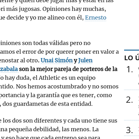
lente y quién debe jugar más y estar en las
ori más jugosas. Opiniones hay muchas,
ue decide y yo me alineo con él,
Ernesto
iniones son todas válidas pero no
mos el error de por querer poner en valor a
LO 
nostar al otro
.
Unai Simón
y
Julen
1
ezabala
son la mejor pareja de porteros de la
No hay duda, el Athletic es un equipo
entido. Nos hemos acostumbrado y no somos
portancia y la garantía que es tener, como
2
o, dos guardametas de esta entidad.
e los dos son diferentes y cada uno tiene sus
3
una pequeña debilidad, las menos. La
y eso hace que cada entreno sea para