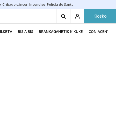
o
Cribado cáncer
Incendios
Policía de Santurtzi
Aeropuerto de Bilba
Kiosko
BILKETA
BIS A BIS
BRANKAGANETIK KIKUKE
CON ACENTO 