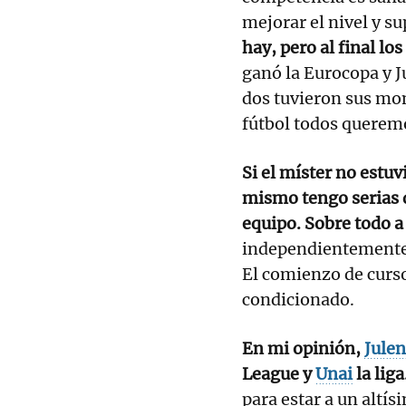
mejorar el nivel y s
hay, pero al final lo
ganó la Eurocopa y Ju
dos tuvieron sus mom
fútbol todos querem
Si el míster no estu
mismo tengo serias 
equipo. Sobre todo a
independientemente 
El comienzo de curs
condicionado.
En mi opinión,
Julen
League y
Unai
la liga
para estar a un altí