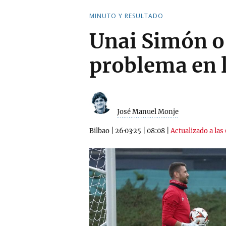
MINUTO Y RESULTADO
Unai Simón o 
problema en l
José Manuel Monje
Bilbao
|
26·03·25
|
08:08
|
Actualizado a las 