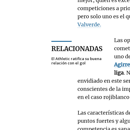
mejor, quién es exce
competiciones a pri
pero solo uno es el q
Valverde.
Las op
RELACIONADAS
cometa
uno de
El Athletic ratifica su buena
relación con el gol
Agirr
liga
. 
envidiado en este s
conscientes de la im
en el caso rojiblanc
Las características d
puntos fuertes y alg
competencia es sana 