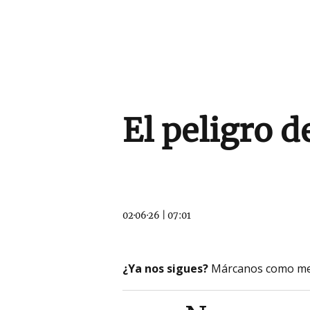
El peligro d
02·06·26
|
07:01
¿Ya nos sigues?
Márcanos como me