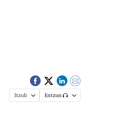
Itzuli
Entzun