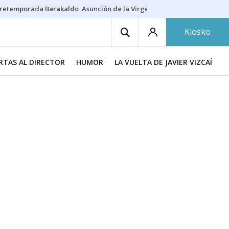
retemporada Barakaldo
Asunción de la Virgen
Casa Targaryen
Gazt
Kiosko
RTAS AL DIRECTOR
HUMOR
LA VUELTA DE JAVIER VIZCAÍNO