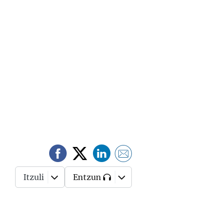
Itzuli
Entzun