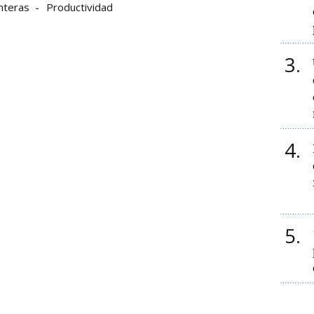
nteras
Productividad
3
4
5