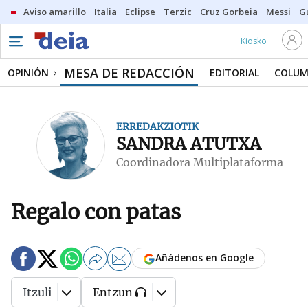
Aviso amarillo
Italia
Eclipse
Terzic
Cruz Gorbeia
Messi
G
Kiosko
MESA DE REDACCIÓN
OPINIÓN
EDITORIAL
COLUM
ERREDAKZIOTIK
SANDRA ATUTXA
Coordinadora Multiplataforma
Regalo con patas
Añádenos en Google
Itzuli
Entzun