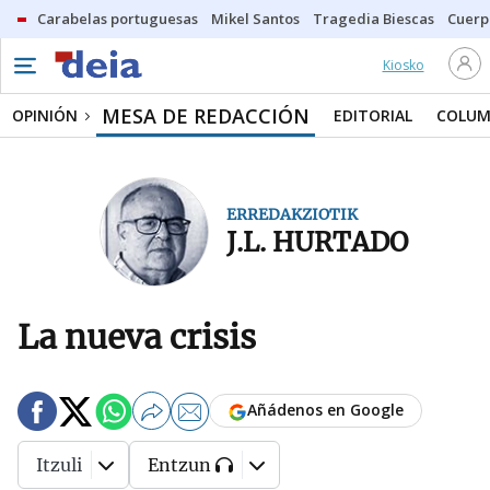
Carabelas portuguesas
Mikel Santos
Tragedia Biescas
Cuerp
Kiosko
MESA DE REDACCIÓN
OPINIÓN
EDITORIAL
COLUM
ERREDAKZIOTIK
J.L. HURTADO
La nueva crisis
Añádenos en Google
Itzuli
Entzun