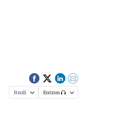
Itzuli
Entzun