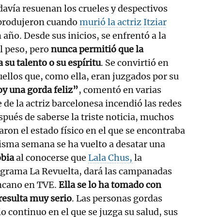
avía resuenan los crueles y despectivos
 produjeron cuando
murió la actriz Itziar
año. Desde sus inicios, se enfrentó a la
l peso, pero
nunca permitió que la
 su talento o su espíritu
. Se convirtió en
ellos que, como ella, eran juzgados por su
y una gorda feliz”
, comentó en varias
 de la actriz barcelonesa incendió las redes
spués de saberse la triste noticia, muchos
caron el estado físico en el que se encontraba
misma semana se ha vuelto a desatar una
obia
al conocerse que
Lala Chus,
la
ograma La Revuelta, dará las campanadas
ncano en TVE.
Ella se lo ha tomado con
resulta muy serio
. Las personas gordas
o continuo en el que se juzga su salud, sus