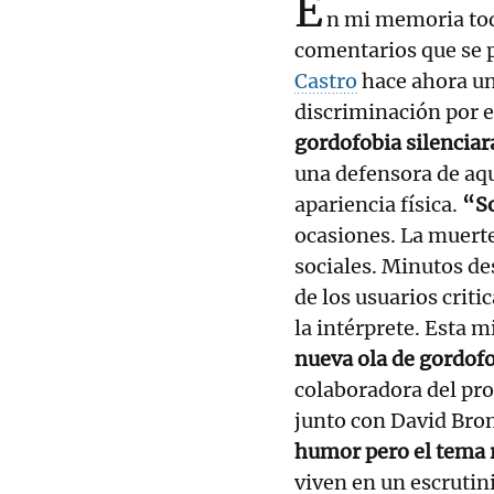
E
n mi memoria tod
comentarios que se
Castro
hace ahora un 
discriminación por e
gordofobia silenciara
una defensora de aqu
apariencia física.
“So
ocasiones. La muerte
sociales. Minutos de
de los usuarios criti
la intérprete. Esta 
nueva ola de gordof
colaboradora del pr
junto con David Bro
humor pero el tema 
viven en un escrutini