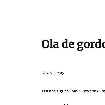
Ola de gord
14·12·24
|
07:05
¿Ya nos sigues?
Márcanos como me