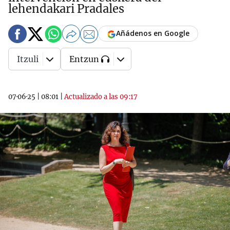
lehendakari Pradales
Añádenos en Google
Itzuli
Entzun
07·06·25
|
08:01
|
Actualizado a las 09:17