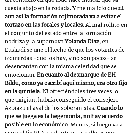
cuesta abajo en la rodada. Y me malicio que
ni
aun así la formación rojimorada va a evitar el
tortazo en las forales y locales
. Al mal rollito en
el conjunto del estado entre la formación
nodriza y la supernova
Yolanda Díaz
, en
Euskadi se une el hecho de que los votantes de
izquierdas -que los hay, y no son pocos- se
desencantan con la misma celeridad que se
emocionan.
En cuanto al desmarque de EH
Bildu, como ya escribí aquí mismo, era otro fijo
en la quiniela
. Ni ofreciéndoles tres veces lo
que exigían, habría conseguido el consejero
Azpiazu el aval de los soberanistas.
Cuando lo
que se juega es la hegemonía, no hay acuerdo
posible en lo económico
. Menos, si luego va a
venir el tío ELA a soltarte unas collejas por