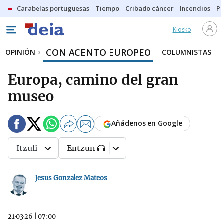
Carabelas portuguesas
Tiempo
Cribado cáncer
Incendios
P
Kiosko
CON ACENTO EUROPEO
OPINIÓN
COLUMNISTAS
Europa, camino del gran
museo
Añádenos en Google
Itzuli
Entzun
Jesus Gonzalez Mateos
21·03·26
|
07:00