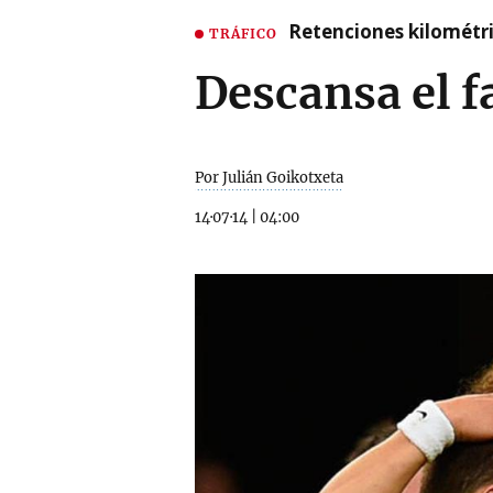
Retenciones kilométri
TRÁFICO
Descansa el 
Por Julián Goikotxeta
14·07·14
|
04:00