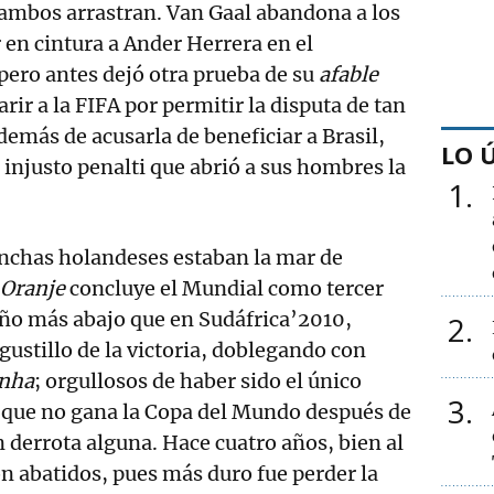
 ambos arrastran. Van Gaal abandona a los
 en cintura a Ander Herrera en el
ero antes dejó otra prueba de su
afable
rir a la FIFA por permitir la disputa de tan
emás de acusarla de beneficiar a Brasil,
LO 
 injusto penalti que abrió a sus hombres la
1
inchas holandeses estaban la mar de
Oranje
concluye el Mundial como tercer
año más abajo que en Sudáfrica’2010,
2
gustillo de la victoria, doblegando con
inha
; orgullosos de haber sido el único
3
a que no gana la Copa del Mundo después de
n derrota alguna. Hace cuatro años, bien al
n abatidos, pues más duro fue perder la