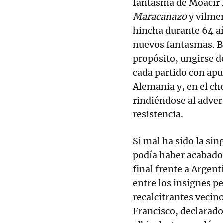
fantasma de Moacir 
Maracanazo
y vilmen
hincha durante 64 añ
nuevos fantasmas. B
propósito, ungirse d
cada partido con apu
Alemania y, en el c
rindiéndose al adve
resistencia.
Si mal ha sido la sin
podía haber acabado 
final frente a Argent
entre los insignes p
recalcitrantes vecin
Francisco, declarado