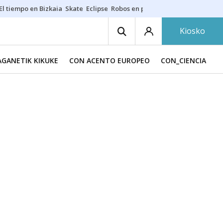
El tiempo en Bizkaia
Skate
Eclipse
Robos en playas
Guardias Osakide
Kiosko
GANETIK KIKUKE
CON ACENTO EUROPEO
CON_CIENCIA
C