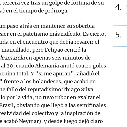
 tercera vez tras un golpe de fortuna de su
4
sta) en el tiempo de prórroga.
un paso atrás en mantener su soberbia
5
aer en el patetismo más ridículo. Es cierto,
unda en el encuentro que debía resarcir el
mancillado, pero Felipao centró la
deamarela
en apenas seis minutos de
23 al 29, cuando Alemania anotó cuatro goles
a ruina total. Y “si me apuran”, añadió el
” frente a los holandeses, que acabó en
me fallo del reputadísimo Thiago Silva.
llo por la vida, no tuvo rubor en exaltar el
 Brasil, obviando que llegó a las semifinales
resividad del colectivo y la inspiración de
e acabó Neymar), y desde luego dejó claro