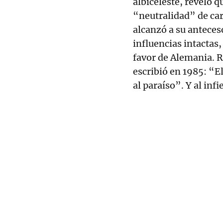
albiceleste, reveló q
“neutralidad” de car
alcanzó a su anteceso
influencias intactas
favor de Alemania. R
escribió en 1985: “El
al paraíso”. Y al infi