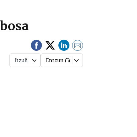
rbosa
Itzuli
Entzun