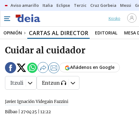
Aviso amarillo
Italia
Eclipse
Terzic
Cruz Gorbeia
Messi
G
Kiosko
CARTAS AL DIRECTOR
OPINIÓN
EDITORIAL
MESA 
Cuidar al cuidador
Añádenos en Google
Itzuli
Entzun
Javier Ignación Videgain Fazzini
Bilbao
|
27·04·25
|
12:22