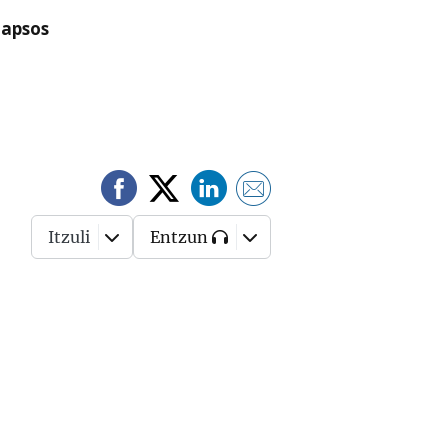
lapsos
Itzuli
Entzun