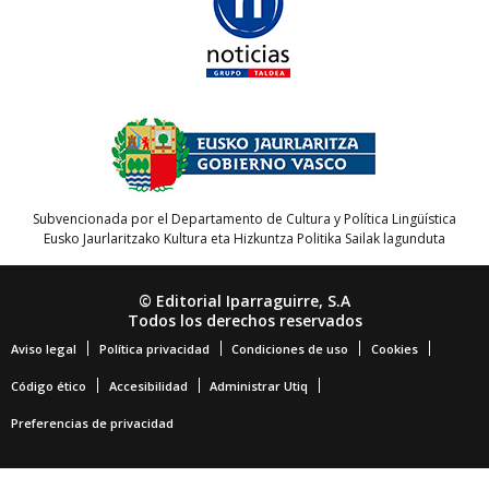
Subvencionada por el Departamento de Cultura y Política Lingüística
Eusko Jaurlaritzako Kultura eta Hizkuntza Politika Sailak lagunduta
© Editorial Iparraguirre, S.A
Todos los derechos reservados
Aviso legal
Política privacidad
Condiciones de uso
Cookies
Código ético
Accesibilidad
Administrar Utiq
Preferencias de privacidad