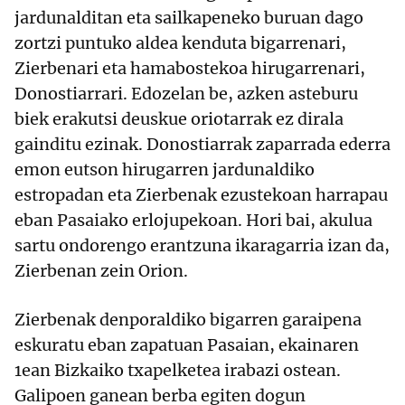
jardunalditan eta sailkapeneko buruan dago
zortzi puntuko aldea kenduta bigarrenari,
Zierbenari eta hamabostekoa hirugarrenari,
Donostiarrari. Edozelan be, azken asteburu
biek erakutsi deuskue oriotarrak ez dirala
gainditu ezinak. Donostiarrak zaparrada ederra
emon eutson hirugarren jardunaldiko
estropadan eta Zierbenak ezustekoan harrapau
eban Pasaiako erlojupekoan. Hori bai, akulua
sartu ondorengo erantzuna ikaragarria izan da,
Zierbenan zein Orion.
Zierbenak denporaldiko bigarren garaipena
eskuratu eban zapatuan Pasaian, ekainaren
1ean Bizkaiko txapelketea irabazi ostean.
Galipoen ganean berba egiten dogun