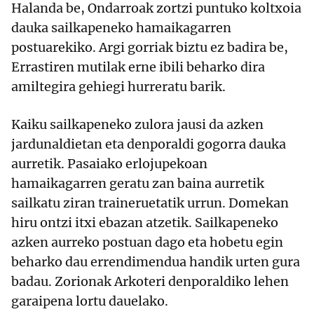
Halanda be, Ondarroak zortzi puntuko koltxoia
dauka sailkapeneko hamaikagarren
postuarekiko. Argi gorriak biztu ez badira be,
Errastiren mutilak erne ibili beharko dira
amiltegira gehiegi hurreratu barik.
Kaiku sailkapeneko zulora jausi da azken
jardunaldietan eta denporaldi gogorra dauka
aurretik. Pasaiako erlojupekoan
hamaikagarren geratu zan baina aurretik
sailkatu ziran traineruetatik urrun. Domekan
hiru ontzi itxi ebazan atzetik. Sailkapeneko
azken aurreko postuan dago eta hobetu egin
beharko dau errendimendua handik urten gura
badau. Zorionak Arkoteri denporaldiko lehen
garaipena lortu dauelako.