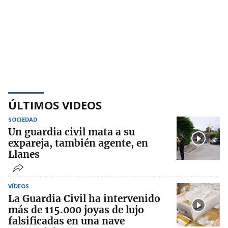
ÚLTIMOS VIDEOS
SOCIEDAD
Un guardia civil mata a su
expareja, también agente, en
Llanes
VÍDEOS
La Guardia Civil ha intervenido
más de 115.000 joyas de lujo
falsificadas en una nave