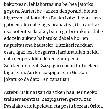
bakotxean, lehiakortasuna berbea jatorku
gogora. Aurten be -azken denporaldi bietan
bigarren sailkatu dira Eusko Label Ligan- oso
gatx eukiko dabe ligea irabaztea, Orio aurkari
oso potentea dalako, baina garbi erakutsi dabe
edozein aukera baliatuko dabela horien
nagusitasuna hausteko. Bitxikeri moduan
esan, igaz lez, bosgarren jardunaldian heldu
dala denporaldiko lehen garaipena
Zierbenarentzat. Zazpigarrenean lortu eben
bigarrena. Aurten zazpigarrena Getxon
jokatuko da datorren zapatuan.
Asteburu iluna izan da azken hau Bermeoko
traineruarentzat. Zazpigarren geratu zan
Pasaiako erlojupekoan eta postu berean Orion.