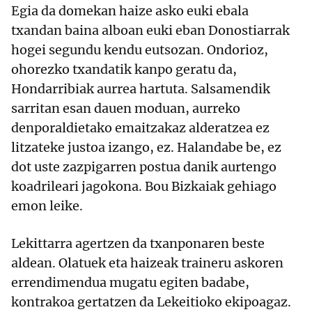
Egia da domekan haize asko euki ebala
txandan baina alboan euki eban Donostiarrak
hogei segundu kendu eutsozan. Ondorioz,
ohorezko txandatik kanpo geratu da,
Hondarribiak aurrea hartuta. Salsamendik
sarritan esan dauen moduan, aurreko
denporaldietako emaitzakaz alderatzea ez
litzateke justoa izango, ez. Halandabe be, ez
dot uste zazpigarren postua danik aurtengo
koadrileari jagokona. Bou Bizkaiak gehiago
emon leike.
Lekittarra agertzen da txanponaren beste
aldean. Olatuek eta haizeak traineru askoren
errendimendua mugatu egiten badabe,
kontrakoa gertatzen da Lekeitioko ekipoagaz.