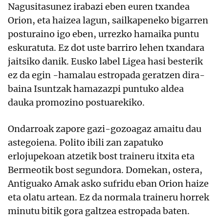
Nagusitasunez irabazi eben euren txandea
Orion, eta haizea lagun, sailkapeneko bigarren
posturaino igo eben, urrezko hamaika puntu
eskuratuta. Ez dot uste barriro lehen txandara
jaitsiko danik. Eusko label Ligea hasi besterik
ez da egin -hamalau estropada geratzen dira-
baina Isuntzak hamazazpi puntuko aldea
dauka promozino postuarekiko.
Ondarroak zapore gazi-gozoagaz amaitu dau
astegoiena. Polito ibili zan zapatuko
erlojupekoan atzetik bost traineru itxita eta
Bermeotik bost segundora. Domekan, ostera,
Antiguako Amak asko sufridu eban Orion haize
eta olatu artean. Ez da normala traineru horrek
minutu bitik gora galtzea estropada baten.