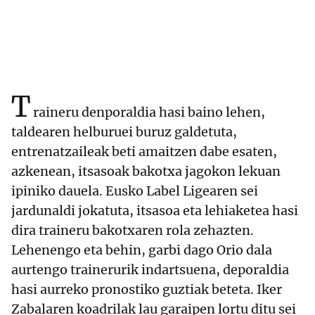
T
raineru denporaldia hasi baino lehen,
taldearen helburuei buruz galdetuta,
entrenatzaileak beti amaitzen dabe esaten,
azkenean, itsasoak bakotxa jagokon lekuan
ipiniko dauela. Eusko Label Ligearen sei
jardunaldi jokatuta, itsasoa eta lehiaketea hasi
dira traineru bakotxaren rola zehazten.
Lehenengo eta behin, garbi dago Orio dala
aurtengo trainerurik indartsuena, deporaldia
hasi aurreko pronostiko guztiak beteta. Iker
Zabalaren koadrilak lau garaipen lortu ditu sei