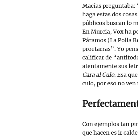
Macías preguntaba: 
haga estas dos cosas
públicos buscan lo mi
En Murcia, Vox ha pe
Páramos (La Polla Re
proetarras”. Yo pensa
calificar de “antit
atentamente sus letr
Cara al Culo
. Esa que
culo, por eso no ven 
Perfectament
Con ejemplos tan pin
que hacen es ir cald