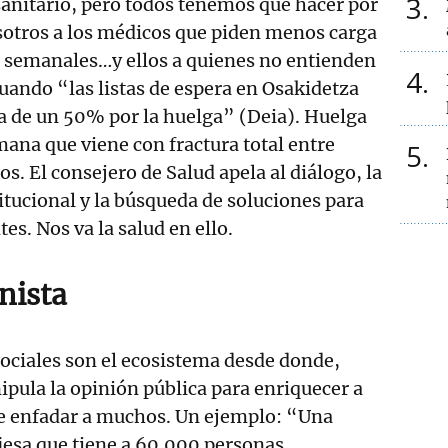
3
sanitario, pero todos tenemos que hacer por
sotros a los médicos que piden menos carga
s semanales…y ellos a quienes no entienden
4
cuando “las listas de espera en Osakidetza
 de un 50% por la huelga” (Deia). Huelga
mana que viene con fractura total entre
5
os. El consejero de Salud apela al diálogo, la
itucional y la búsqueda de soluciones para
tes. Nos va la salud en ello.
nista
 sociales son el ecosistema desde donde,
pula la opinión pública para enriquecer a
de enfadar a muchos. Un ejemplo: “Una
iesa que tiene a 60.000 personas