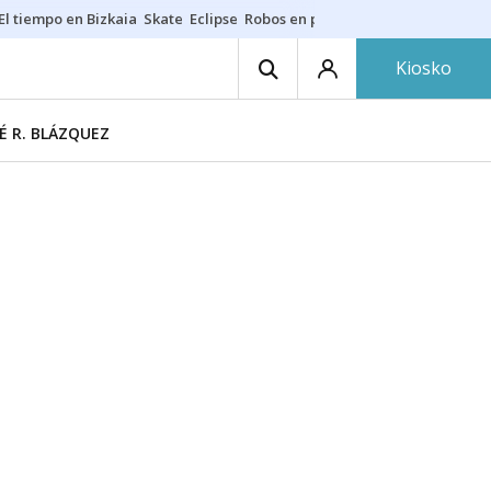
El tiempo en Bizkaia
Skate
Eclipse
Robos en playas
Guardias Osakide
Kiosko
É R. BLÁZQUEZ