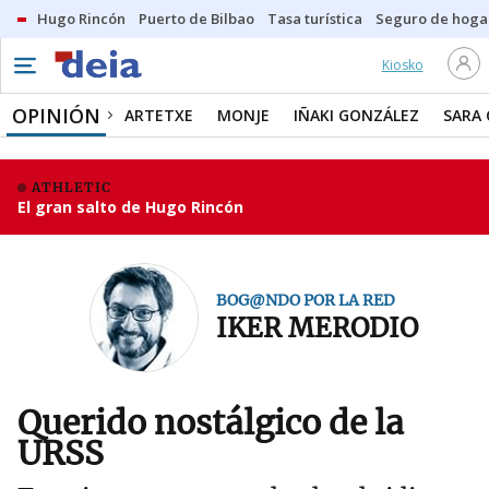
Hugo Rincón
Puerto de Bilbao
Tasa turística
Seguro de hoga
Kiosko
OPINIÓN
ARTETXE
MONJE
IÑAKI GONZÁLEZ
SARA
ATHLETIC
El gran salto de Hugo Rincón
BOG@NDO POR LA RED
IKER MERODIO
Querido nostálgico de la
URSS