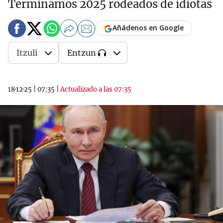
Terminamos 2025 rodeados de idiotas
Añádenos en Google
Itzuli
Entzun
18·12·25
|
07:35
|
Actualizado a las 07:35