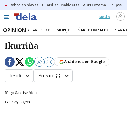
Robos en playas
Guardias Osakidetza
ADN Lezama
Eclipse
Kiosko
OPINIÓN
ARTETXE
MONJE
IÑAKI GONZÁLEZ
SARA
Ikurriña
Añádenos en Google
Itzuli
Entzun
Iñigo Saldise Alda
12·12·25
|
07:00