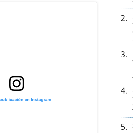
2
3
4
 publicación en Instagram
5