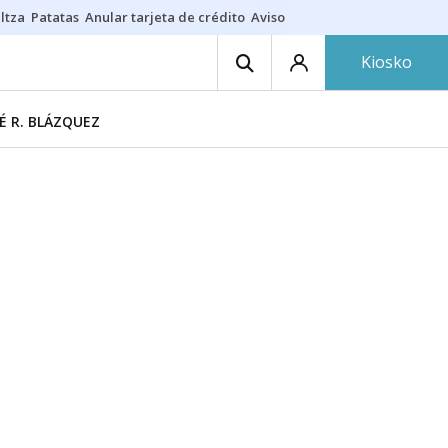
ltza
Patatas
Anular tarjeta de crédito
Aviso amarillo
Voluntariado en
Kiosko
É R. BLÁZQUEZ