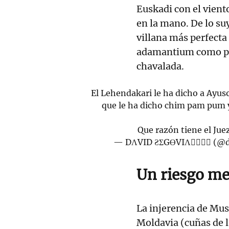
Euskadi con el vient
en la mano. De lo su
villana más perfecta 
adamantium como pri
chavalada.
El Lehendakari le ha dicho a Ayus
que le ha dicho chim pam pum y
Que razón tiene el Jue
— DΛVID ƧΣGӨVIΛ🏳️‍🌈💜🔻 (
Un riesgo me
La injerencia de Mus
Moldavia (cuñas de 