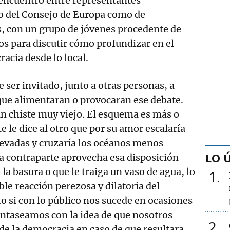
 encuentro entre representantes
to del Consejo de Europa como de
, con un grupo de jóvenes procedente de
os para discutir cómo profundizar en el
racia desde lo local.
 ser invitado, junto a otras personas, a
que alimentaran o provocaran ese debate.
 chiste muy viejo. El esquema es más o
le dice al otro que por su amor escalaría
evadas y cruzaría los océanos menos
LO 
la contraparte aprovecha esa disposición
 la basura o que le traiga un vaso de agua, lo
1
ble reacción perezosa y dilatoria del
 si con lo público nos sucede en ocasiones
antaseamos con la idea de que nosotros
2
de la democracia en caso de que resultara