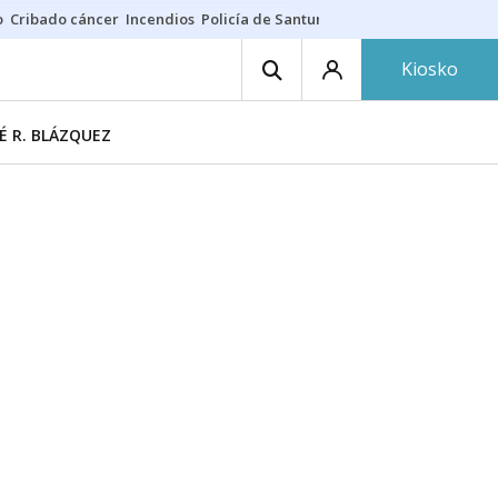
o
Cribado cáncer
Incendios
Policía de Santurtzi
Aeropuerto de Bilba
Kiosko
É R. BLÁZQUEZ