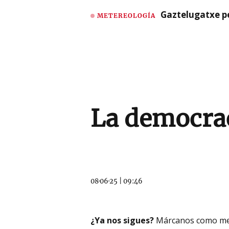
Gaztelugatxe pe
METEREOLOGÍA
La democraci
08·06·25
|
09:46
¿Ya nos sigues?
Márcanos como me