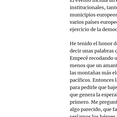
El evento incluía un
institucionales, tan
municipios europeos
varios países europe
ejercicio de la democ
He tenido el honor de
decir unas palabras 
Empecé recodando un
menos que un amante 
las montañas más el
pacíficos. Entonces 
para pedirle que baje
que genera la espera
primero. Me pregunto
algo parecido, que f
seríamos los héroes 