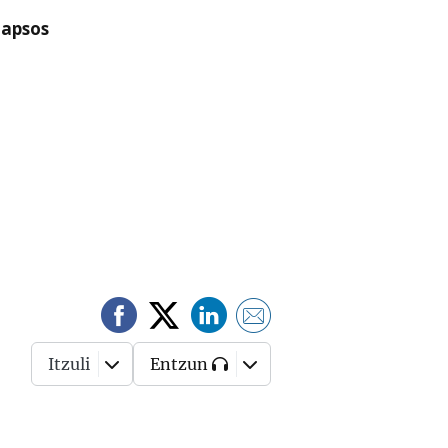
lapsos
Itzuli
Entzun