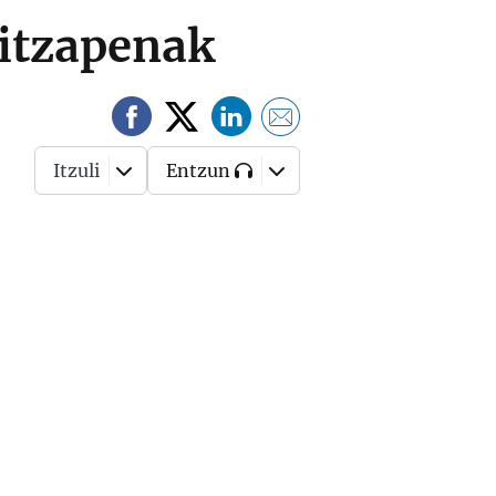
oitzapenak
Itzuli
Entzun