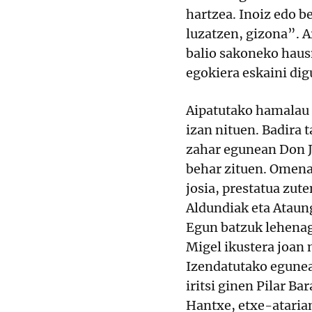
hartzea. Inoiz edo b
luzatzen, gizona”. 
balio sakoneko hausn
egokiera eskaini dig
Aipatutako hamalau u
izan nituen. Badira 
zahar egunean Don J
behar zituen. Omena
josia, prestatua zut
Aldundiak eta Ataun
Egun batzuk lehenag
Migel ikustera joan 
Izendatutako egunea
iritsi ginen Pilar B
Hantxe, etxe-atarian