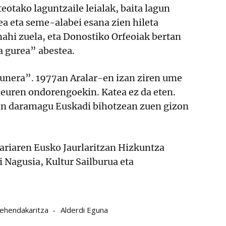
teotako laguntzaile leialak, baita lagun
a eta seme-alabei esana zien hileta
nahi zuela, eta Donostiko Orfeoiak bertan
a gurea” abestea.
unera”. 1977an Aralar-en izan ziren ume
 euren ondorengoekin. Katea ez da eten.
an daramagu Euskadi bihotzean zuen gizon
riaren Eusko Jaurlaritzan Hizkuntza
i Nagusia, Kultur Sailburua eta
ehendakaritza
Alderdi Eguna