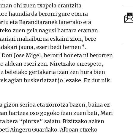
man ohi zuen txapela erantzita
re haundia da berorri gure etxera
artu eta Barandiaranek lanerako eta
giteko zuen gela nagusi hartara eraman
ariari mahaiburua eskaini zion, bere
ndakari jauna, eseri bedi hemen”.
Don Jose Migel, berorri hor eta ni berorren
o aldean eseri zen. Niretzako errespeto,
z betetako gertakaria izan zen hura bien
ek agian huskeriatzat jo lezake. Ez dut nik
 gizon serioa eta zorrotza bazen, baina ez
ean hartzea oso gogoko izan zuen beti, Mari
eta bera “pintxe” saiatu. Bizitzako azken
 beti Aingeru Guardako. Alboan etxeko