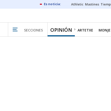
Athletic
Mastines
Tiemp
OPINIÓN
SECCIONES
ARTETXE
MONJE