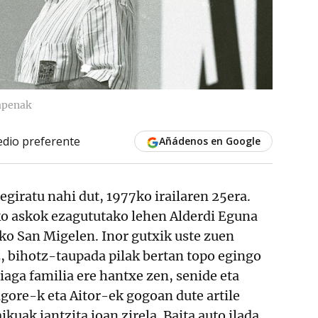
zapenak
dio preferente
Añádenos en Google
egiratu nahi dut, 1977ko irailaren 25era.
o askok ezagututako lehen Alderdi Eguna
ko San Migelen. Inor gutxik uste zuen
, bihotz-taupada pilak bertan topo egingo
iaga familia ere hantxe zen, senide eta
gore-k eta Aitor-ek gogoan dute artile
kuak jantzita joan zirela. Baita auto ilada