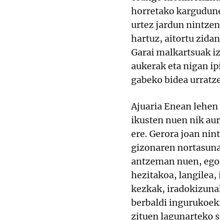
horretako kargudun
urtez jardun nintzen
hartuz, aitortu zidan
Garai malkartsuak iz
aukerak eta nigan i
gabeko bidea urratze
Ajuaria Enean lehen
ikusten nuen nik aur
ere. Gerora joan ni
gizonaren nortasuna
antzeman nuen, egon
hezitakoa, langilea,
kezkak, iradokizuna
berbaldi ingurukoeki
zituen lagunarteko s