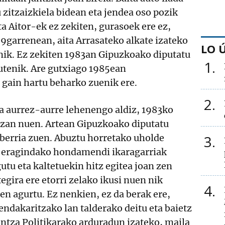
 zitzaizkiela bidean eta jendea oso pozik
a Aitor-ek ez zekiten, gurasoek ere ez,
79garrenean, aita Arrasateko alkate izateko
LO 
nik. Ez zekiten 1983an Gipuzkoako diputatu
1
utenik. Are gutxiago 1985ean
 gain hartu beharko zuenik ere.
2
a aurrez-aurre lehenengo aldiz, 1983ko
 izan nuen. Artean Gipuzkoako diputatu
 berria zuen. Abuztu horretako uholde
3
 eragindako hondamendi ikaragarriak
utu eta kaltetuekin hitz egitea joan zen
egira ere etorri zelako ikusi nuen nik
4
uen agurtu. Ez nenkien, ez da berak ere,
endakaritzako lan talderako deitu eta baietz
ntza Politikarako arduradun izateko, maila