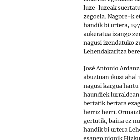
luze-luzeak suertatu
zegoela. Nagore-k et
handik bi urtera, 19
aukeratua izango ze
nagusi izendatuko z
Lehendakaritza bere
José Antonio Ardanz
abuztuan ikusi ahal
nagusi kargua hartu
haundiek lurraldean
bertatik bertara ezag
herriz herri. Ormaizt
gertutik, baina ez n
handik bi urtera Leh
esango nionik Hizku