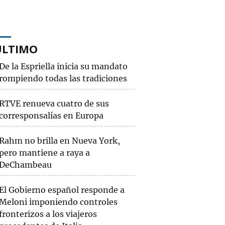
ÚLTIMO
De la Espriella inicia su mandato
rompiendo todas las tradiciones
RTVE renueva cuatro de sus
corresponsalías en Europa
Rahm no brilla en Nueva York,
pero mantiene a raya a
DeChambeau
El Gobierno español responde a
Meloni imponiendo controles
fronterizos a los viajeros