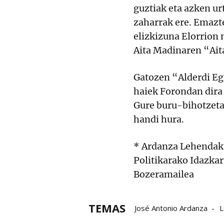
guztiak eta azken ur
zaharrak ere. Emazte
elizkizuna Elorrion 
Aita Madinaren “Ait
Gatozen “Alderdi Eg
haiek Forondan dira
Gure buru-bihotzet
handi hura.
* Ardanza Lehendaka
Politikarako Idazkar
Bozeramailea
TEMAS
José Antonio Ardanza
L