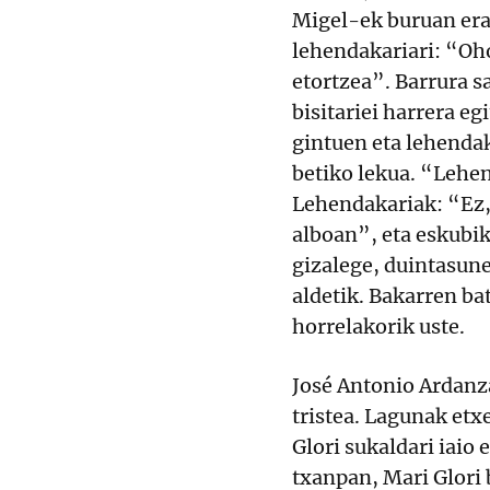
Migel-ek buruan era
lehendakariari: “Oho
etortzea”. Barrura s
bisitariei harrera e
gintuen eta lehendak
betiko lekua. “Lehe
Lehendakariak: “Ez, 
alboan”, eta eskubik
gizalege, duintasune
aldetik. Bakarren bat
horrelakorik uste.
José Antonio Ardanza
tristea. Lagunak etx
Glori sukaldari iaio 
txanpan, Mari Glori