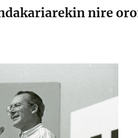
ndakariarekin nire or