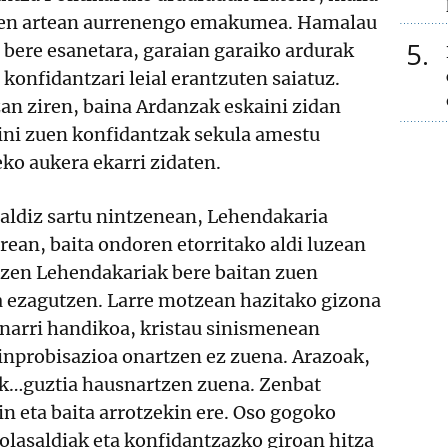
en artean aurrenengo emakumea. Hamalau
5
 bere esanetara, garaian garaiko ardurak
 konfidantzari leial erantzuten saiatuz.
an ziren, baina Ardanzak eskaini zidan
pini zuen konfidantzak sekula amestu
ko aukera ekarri zidaten.
 aldiz sartu nintzenean, Lehendakaria
rean, baita ondoren etorritako aldi luzean
ntzen Lehendakariak bere baitan zuen
 ezagutzen. Larre motzean hazitako gizona
arri handikoa, kristau sinismenean
 inprobisazioa onartzen ez zuena. Arazoak,
k…guztia hausnartzen zuena. Zenbat
n eta baita arrotzekin ere. Oso gogoko
olasaldiak eta konfidantzazko giroan hitza