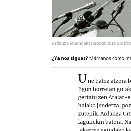
Ardanza lehendakariarekin nire oroit
¿Ya nos sigues?
Márcanos como me
U
ne batez atzera b
Egun horretan gutak
gertatu zen Aralar-e
halako jendetza, poz
zutenik. Ardanza Urt
lagunekin batera. Na
lakarrez egindako kai