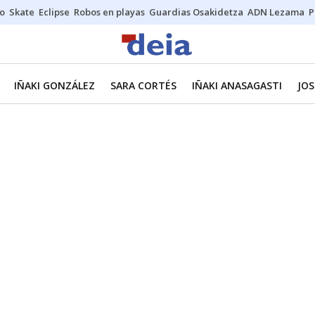
o
Skate
Eclipse
Robos en playas
Guardias Osakidetza
ADN Lezama
P
IÑAKI GONZÁLEZ
SARA CORTÉS
IÑAKI ANASAGASTI
JOS