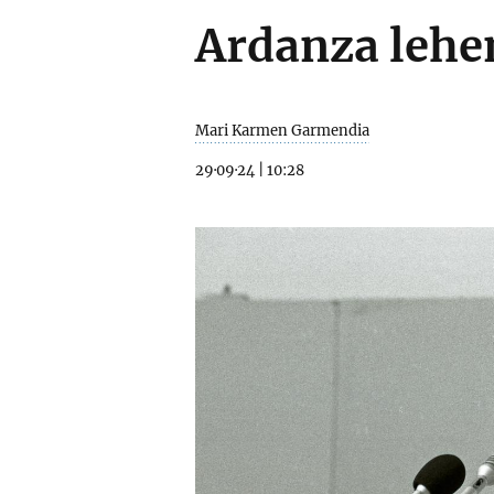
Ardanza lehe
Mari Karmen Garmendia
29·09·24
|
10:28