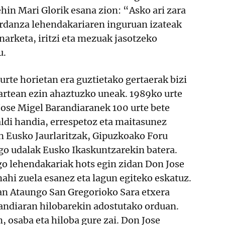
ehin Mari Glorik esana zion: “Asko ari zara
Ardanza lehendakariaren inguruan izateak
arketa, iritzi eta mezuak jasotzeko
u.
rte horietan era guztietako gertaerak bizi
tartean ezin ahaztuzko uneak. 1989ko urte
ose Migel Barandiaranek 100 urte bete
ldi handia, errespetoz eta maitasunez
en Eusko Jaurlaritzak, Gipuzkoako Foru
go udalak Eusko Ikaskuntzarekin batera.
o lehendakariak hots egin zidan Don Jose
nahi zuela esanez eta lagun egiteko eskatuz.
n Ataungo San Gregorioko Sara etxera
arandiaran hilobarekin adostutako orduan.
, osaba eta hiloba gure zai. Don Jose