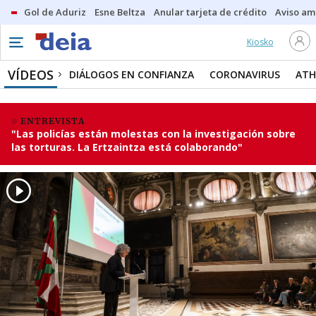
Gol de Aduriz
Esne Beltza
Anular tarjeta de crédito
Aviso am
Kiosko
VÍDEOS
DIÁLOGOS EN CONFIANZA
CORONAVIRUS
ATH
ENTREVISTA
"Las policías están molestas con la investigación sobre
las torturas. La Ertzaintza está colaborando"