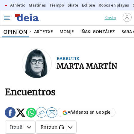
Athletic
Mastines
Tiempo
Skate
Eclipse
Robos en playas
Kiosko
OPINIÓN
ARTETXE
MONJE
IÑAKI GONZÁLEZ
SARA
BARRUTIK
MARTA MARTÍN
Encuentros
Añádenos en Google
Itzuli
Entzun