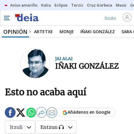
Aviso amarillo
Italia
Eclipse
Terzic
Cruz Gorbeia
Messi
G
Kiosko
OPINIÓN
ARTETXE
MONJE
IÑAKI GONZÁLEZ
SARA
JAI ALAI
IÑAKI GONZÁLEZ
Esto no acaba aquí
Añádenos en Google
Itzuli
Entzun