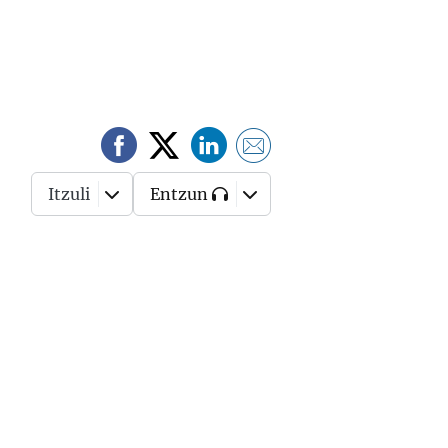
Itzuli
Entzun