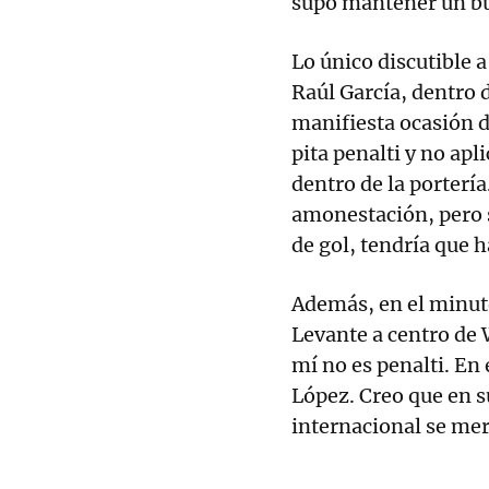
supo mantener un bue
Lo único discutible 
Raúl García, dentro d
manifiesta ocasión de
pita penalti y no apl
dentro de la portería
amonestación, pero s
de gol, tendría que h
Además, en el minut
Levante a centro de W
mí no es penalti. En 
López. Creo que en s
internacional se me