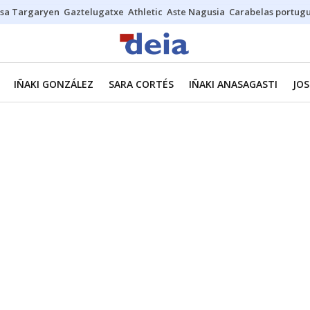
sa Targaryen
Gaztelugatxe
Athletic
Aste Nagusia
Carabelas portug
IÑAKI GONZÁLEZ
SARA CORTÉS
IÑAKI ANASAGASTI
JOS