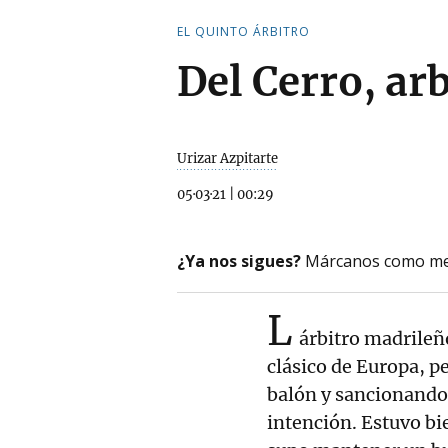
EL QUINTO ÁRBITRO
Del Cerro, ar
Urizar Azpitarte
05·03·21
|
00:29
¿Ya nos sigues?
Márcanos como me
L
árbitro madrileño
clásico de Europa, p
balón y sancionando 
intención. Estuvo bi