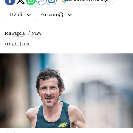
Itzuli
Entzun
Jon Pagola
NTM
11·03·25
|
11:01