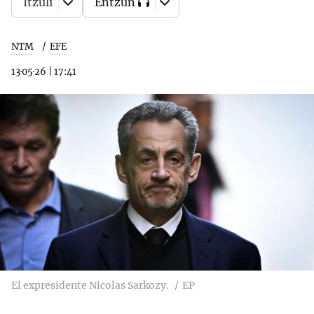
Itzuli
Entzun
NTM
EFE
13·05·26
|
17:41
El expresidente Nicolas Sarkozy.
EP