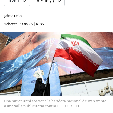
Itzuli
Entzun
Jaime León
Teherán
|
11·05·26
|
16:27
Una mujer iraní sostiene la bandera nacional de Irán frente
a una valla publicitaria contra EE.UU.
EFE