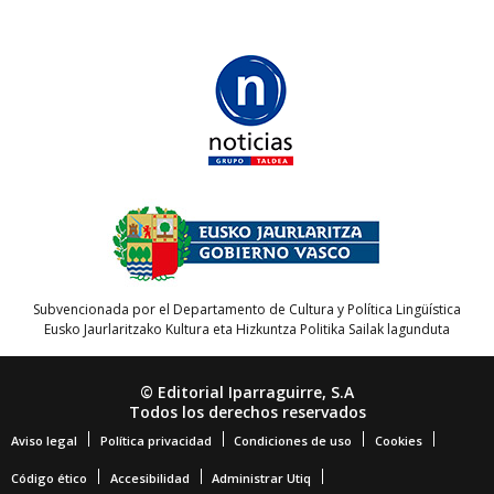
Subvencionada por el Departamento de Cultura y Política Lingüística
Eusko Jaurlaritzako Kultura eta Hizkuntza Politika Sailak lagunduta
© Editorial Iparraguirre, S.A
Todos los derechos reservados
Aviso legal
Política privacidad
Condiciones de uso
Cookies
Código ético
Accesibilidad
Administrar Utiq