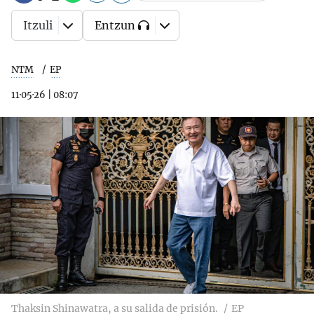
Itzuli
Entzun
NTM
EP
11·05·26
|
08:07
Thaksin Shinawatra, a su salida de prisión.
EP