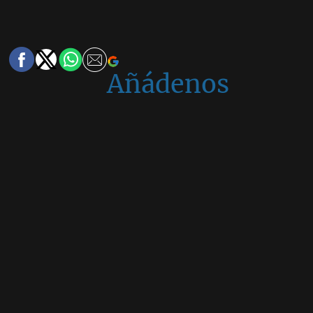
Añádenos
en
Google