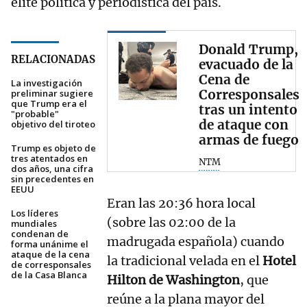
élite política y periodística del país.
Donald Trump,
RELACIONADAS
evacuado de la
Cena de
La investigación
Corresponsales
preliminar sugiere
que Trump era el
tras un intento
"probable"
de ataque con
objetivo del tiroteo
armas de fuego
Trump es objeto de
tres atentados en
NTM
dos años, una cifra
sin precedentes en
EEUU
Eran las 20:36 hora local
Los líderes
(sobre las 02:00 de la
mundiales
condenan de
madrugada española) cuando
forma unánime el
ataque de la cena
la tradicional velada en el
Hotel
de corresponsales
de la Casa Blanca
Hilton de Washington
, que
reúne a la plana mayor del