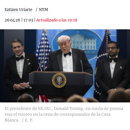
Eztizen Uriarte
NTM
26·04·26
|
17:03
|
Actualizado a las 19:18
El presidente de EE.UU., Donald Trump, en rueda de prensa
tras el tiroteo en la cena de corresponsales de la Casa
Blanca.
E. P.