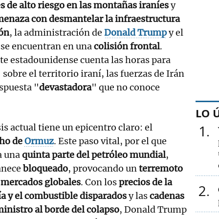
s de alto riesgo en las montañas iraníes
y
enaza con desmantelar la infraestructura
ión
, la administración de
Donald Trump
y el
se encuentran en una
colisión frontal
.
te estadounidense cuenta las horas para
 sobre el territorio iraní, las fuerzas de Irán
spuesta "
devastadora
" que no conoce
LO 
sis actual tiene un epicentro claro: el
1
cho de
Ormuz
. Este paso vital, por el que
a una
quinta parte del petróleo mundial
,
anece
bloqueado
, provocando un
terremoto
s mercados globales
. Con los
precios de la
2
a y el combustible disparados
y las
cadenas
inistro al borde del colapso
, Donald Trump