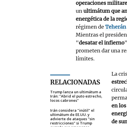
operaciones militare
un
ultimátum que am
energética de la reg
régimen de
Teherán
Mientras el presiden
"
desatar el infierno
"
prometen dar una re
límites.
La cri
RELACIONADAS
estre
circul
Trump lanza un ultimátum a
Irán: "Abrid el puto estrecho,
perm
locos cabrones"
en lo
Irán considera "inútil" el
energí
ultimátum de EE.UU. y
advierte de ataques "sin
de sum
restricciones" si Trump