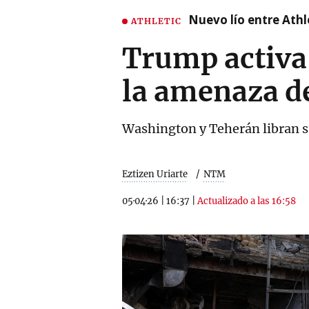
Nuevo lío entre Athl
ATHLETIC
Trump activa 
la amenaza de
Washington y Teherán libran su
Eztizen Uriarte
NTM
05·04·26
|
16:37
|
Actualizado a las 16:58