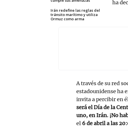
cumple sus amenazas
ha dec
Irán redefine las reglas del
tránsito marítimo y utiliza
Ormuz como arma
A través de su red so
estadounidense ha e
invita a percibir en é
será el Día de la Cen
uno, en Irán. ¡No ha
el
6 de abril a las 2