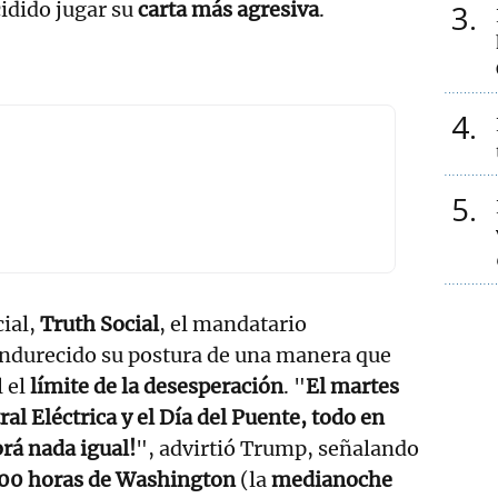
idido jugar su
carta más agresiva
.
3
4
5
cial,
Truth Social
, el mandatario
ndurecido su postura de una manera que
l el
límite de la desesperación
. "
El martes
tral Eléctrica y el Día del Puente, todo en
brá nada igual!
", advirtió Trump, señalando
0:00 horas de Washington
(la
medianoche