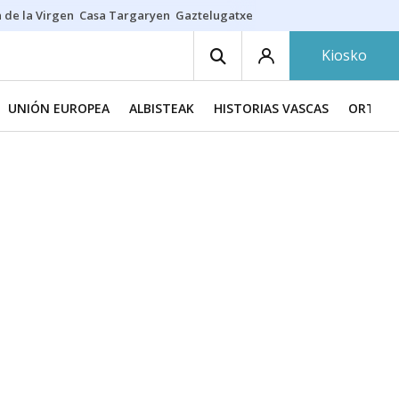
 de la Virgen
Casa Targaryen
Gaztelugatxe
Athletic
Aste Nagusia
C
Kiosko
UNIÓN EUROPEA
ALBISTEAK
HISTORIAS VASCAS
ORTZAD