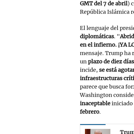
GMT del 7 de abril
) 
República Islámica r
El lenguaje del pres
diplomáticas
. "
Abrid
en el infierno. ¡YA 
mensaje. Trump ha r
un
plazo de diez días
incide,
se está agot
infraestructuras crít
parece que busca for
Washington conside
inaceptable
iniciado 
febrero
.
Trump