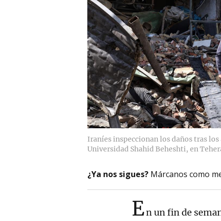
Iraníes inspeccionan los daños tras los
Universidad Shahid Beheshti, en Teher
¿Ya nos sigues?
Márcanos como me
E
n un fin de sema