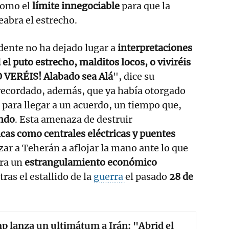
como el
límite innegociable
para que la
eabra el estrecho.
idente no ha dejado lugar a
interpretaciones
 el puto estrecho, malditos locos, o viviréis
LO VERÉIS! Alabado sea Alá
", dice su
ecordado, además, que ya había otorgado
para llegar a un acuerdo, un tiempo que,
ando
. Esta amenaza de destruir
icas como centrales eléctricas y puentes
zar a Teherán a aflojar la mano ante lo que
ra un
estrangulamiento económico
tras el estallido de la
guerra
el pasado
28 de
 lanza un ultimátum a Irán: "Abrid el