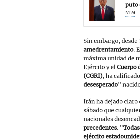
puto 
NTM
Sin embargo, desde 
amedrentamiento
. 
máxima unidad de ma
Ejército y el
Cuerpo d
(CGRI)
, ha califica
desesperado
" nacido
Irán ha dejado claro
sábado que cualquier
nacionales desenca
precedentes
. "
Todas 
ejército estadounide