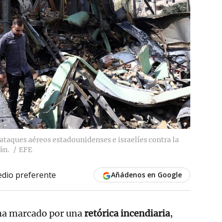
 ataques aéreos estadounidenses e israelíes contra la
án.
EFE
dio preferente
Añádenos en Google
na marcado por una
retórica incendiaria
,