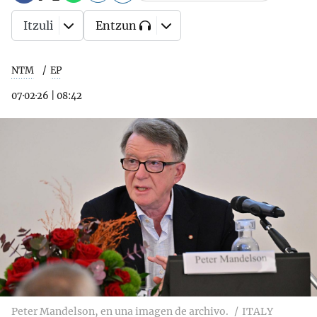
Itzuli
Entzun
NTM
EP
07·02·26
|
08:42
Peter Mandelson, en una imagen de archivo.
ITALY