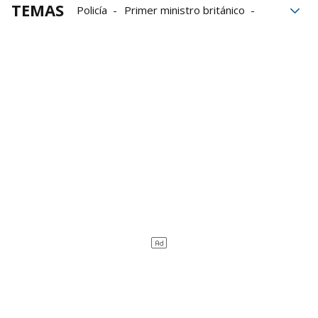
TEMAS
Policía
Primer ministro británico
Seguridad Nacional
Estados Unidos
Londres
Jeffrey Epstein