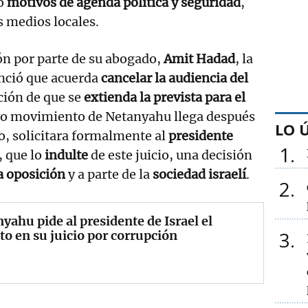
do
motivos de agenda política y seguridad
,
 medios locales.
ión por parte de su abogado,
Amit Hadad
, la
ció que acuerda
cancelar la audiencia del
ición de que se
extienda la prevista para el
vo movimiento de Netanyahu llega después
LO 
o, solicitara formalmente al
presidente
1
, que lo
indulte
de este juicio, una decisión
a oposición
y a parte de la
sociedad israelí
.
2
yahu pide al presidente de Israel el
3
to en su juicio por corrupción