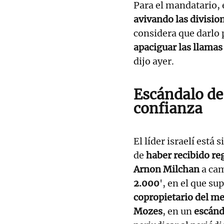
Para el mandatario, 
avivando las divisio
considera que darlo 
apaciguar las llamas
dijo ayer.
Es
cándalo de
confianza
El líder israelí está 
de
haber recibido re
Arnon Milchan
a ca
2.000
', en el que s
copropietario del m
Mozes
, en un
escánd