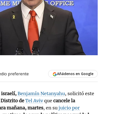
dio preferente
Añádenos en Google
israelí,
Benjamín Netanyahu
, solicitó este
 Distrito de
Tel Aviv
que
cancele la
para mañana, martes
, en su
juicio por