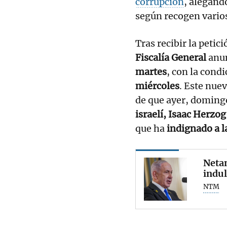
corrupción
, alegan
según recogen varios
Tras recibir la petic
Fiscalía General
anun
martes
, con la cond
miércoles
. Este nue
de que ayer, doming
israelí, Isaac Herzog
que ha
indignado a l
Netan
indul
NTM