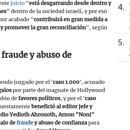
este
juicio
"
está desgarrando desde dentro y
4
nes
" dentro de la sociedad israelí, y por eso
por acabado "
contribuirá en gran medida a
 y promover la gran reconciliación
", según
5
 fraude y abuso de
siendo juzgado por el '
caso 1.000
', acusado
galos
por parte del magnate de Hollywood
mbio de
favores políticos
, y por el '
caso
upuestamente
benefició al editor jefe y
edio Yedioth Ahronoth, Arnon "Noni"
alo de
fraude
y abuso de confianza
para