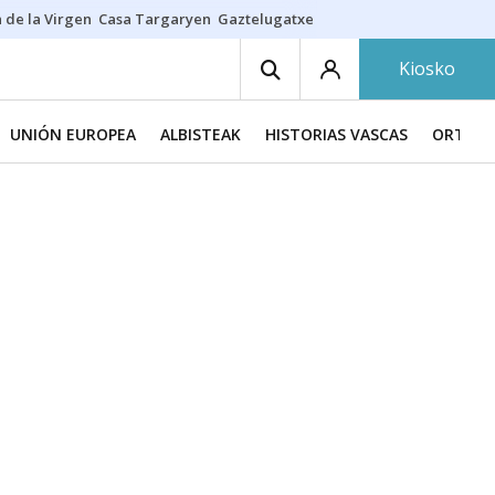
 de la Virgen
Casa Targaryen
Gaztelugatxe
Athletic
Aste Nagusia
C
Kiosko
UNIÓN EUROPEA
ALBISTEAK
HISTORIAS VASCAS
ORTZAD