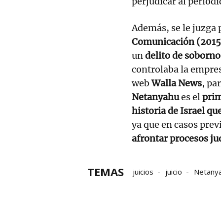
perjudicar al periód
Además, se le juzga
Comunicación (201
un
delito de soborno
controlaba la empre
web
Walla News
, pa
Netanyahu
es el
prim
historia de Israel q
ya que en casos prev
afrontar procesos ju
TEMAS
juicios
juicio
Netany