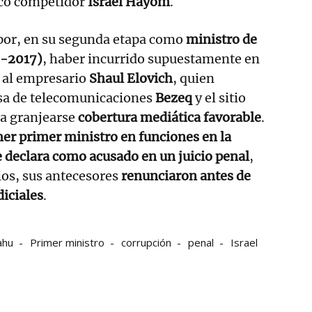
ico competidor
Israel Hayom
.
 por, en su segunda etapa como
ministro de
5-2017)
, haber incurrido supuestamente en
al empresario
Shaul Elovich
, quien
sa de telecomunicaciones
Bezeq
y el sitio
ra granjearse
cobertura mediática favorable
.
er primer ministro en funciones en la
ue declara como acusado en un juicio penal
,
ios, sus antecesores
renunciaron antes de
diciales
.
ahu
Primer ministro
corrupción
penal
Israel