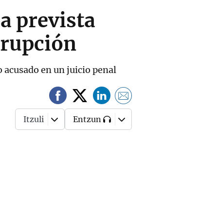
a prevista
rrupción
o acusado en un juicio penal
Itzuli
Entzun