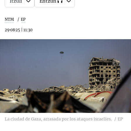
Itzuli
Entzun
NTM
EP
29·08·25
|
11:30
La ciudad de Gaza, arrasada por los ataques israelíes.
EP