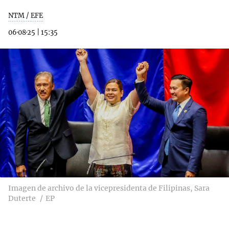
NTM / EFE
06·08·25
|
15:35
Imagen de archivo de la vicepresidenta de Filipinas, Sara
Duterte
EP