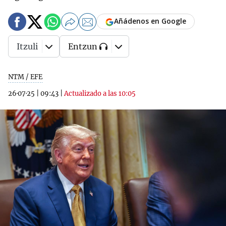
Añádenos en Google
Itzuli
Entzun
NTM / EFE
26·07·25
|
09:43
|
Actualizado a las 10:05