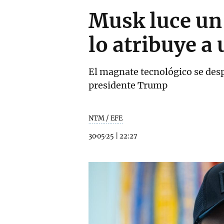
Musk luce un 
lo atribuye a
El magnate tecnológico se desp
presidente Trump
NTM / EFE
30·05·25
|
22:27