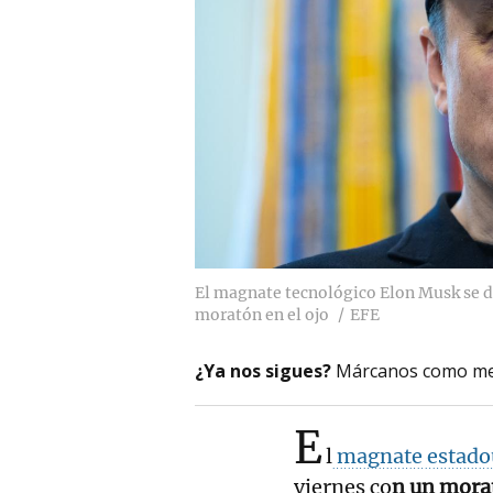
El magnate tecnológico Elon Musk se de
moratón en el ojo
EFE
¿Ya nos sigues?
Márcanos como me
E
l
magnate estado
viernes co
n un morat