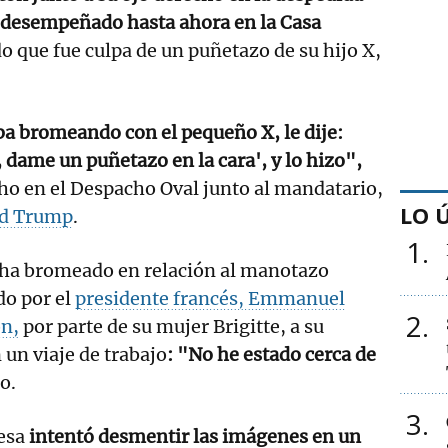
ha desempeñado hasta ahora en la Casa
o que fue culpa de un puñetazo de su hijo X,
a bromeando con el pequeño X, le dije:
 dame un puñetazo en la cara', y lo hizo",
ho en el Despacho Oval junto al mandatario,
LO 
d Trump
.
1
ha bromeado en relación al manotazo
do por el
presidente francés, Emmanuel
2
n,
por parte de su mujer Brigitte, a su
 un viaje de trabajo
: "No he estado cerca de
o.
3
esa
intentó desmentir las imágenes en un