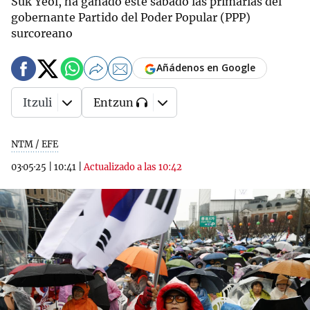
Suk Yeol, ha ganado este sábado las primarias del
gobernante Partido del Poder Popular (PPP)
surcoreano
Añádenos en Google
Itzuli
Entzun
NTM / EFE
03·05·25
|
10:41
|
Actualizado a las 10:42