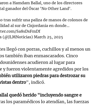
eraron a Hamdam Ballal, uno de los directores
al ganador del Óscar 'No Other Land'.
do tras sufrir una paliza de manos de colonos de
calidad al sur de Cisjordania en donde…
itter.com/Sa8sDsFmDf
es (@JLMNoticias)
March 25, 2025
tes llegó con porras, cuchillos y al menos un
chos también iban enmascarados. Cinco
tadounidenses acudieron al lugar para
e y fueron violentamente agredidos por los
bién utilizaron piedras para destrozar su
vistas dentro
", indicó.
llal quedó herido "incluyendo sangre e
as los paramédicos lo atendían, las fuerzas