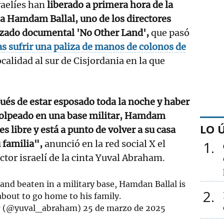
raelíes han
liberado a primera hora de la
 a Hamdam Ballal, uno de los directores
rizado documental 'No Other Land',
que pasó
as sufrir una paliza de manos de colonos de
ocalidad al sur de Cisjordania en la que
és de estar esposado toda la noche y haber
golpeado en una base militar, Hamdam
LO 
 es libre y está a punto de volver a su casa
 familia",
anunció en la red social X el
1
ctor israelí de la cinta Yuval Abraham.
 and beaten in a military base, Hamdan Ballal is
2
about to go home to his family.
— Yuval Abraham יובל אברהם (@yuval_abraham)
25 de marzo de 2025