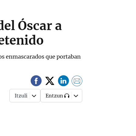
del Óscar a
etenido
onos enmascarados que portaban
Itzuli
Entzun