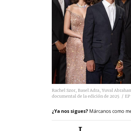
Rachel Szor, Basel Adra, Yuval Abraha
documental de la edición de 2025
EP
¿Ya nos sigues?
Márcanos como me