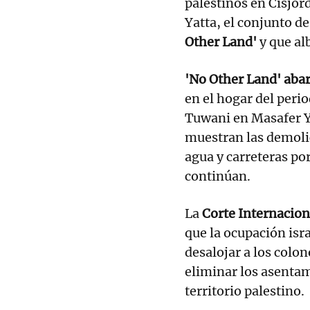
palestinos en Cisjor
Yatta, el conjunto d
Other Land'
y que al
'No Other Land' aba
en el hogar del perio
Tuwani en Masafer Ya
muestran las demolic
agua y carreteras por
continúan.
La
Corte Internaciona
que la ocupación israe
desalojar a los col
eliminar los asentam
territorio palestino.