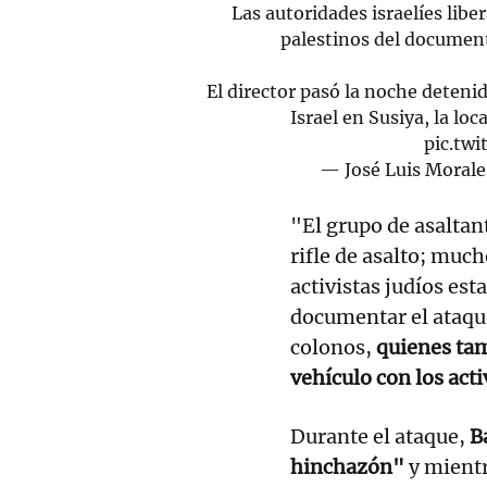
Las autoridades israelíes lib
palestinos del document
El director pasó la noche deteni
Israel en Susiya, la lo
pic.tw
— José Luis Moral
"El grupo de asaltan
rifle de asalto; mu
activistas judíos es
documentar el ataqu
colonos,
quienes tam
vehículo con los acti
Durante el ataque,
Ba
hinchazón"
y mientr