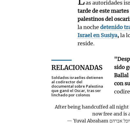
L
as autoridades is
tarde de este martes
palestinos del osca
la noche
detenido tr
Israel en Susiya
,
la l
reside.
"Despu
RELACIONADAS
sido 
Ballal
Soldados israelíes detienen
al codirector del
con su
documental sobre Palestina
que ganó el Oscar, tras ser
codire
linchado por colonos
After being handcuffed all night
now free and is 