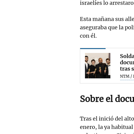
israelíes lo arrestar
Esta mañana sus all
aseguraba que la pol
con él.
Solda
docum
tras 
NTM / 
Sobre el doc
Tras el inició del alt
enero, la ya habitual