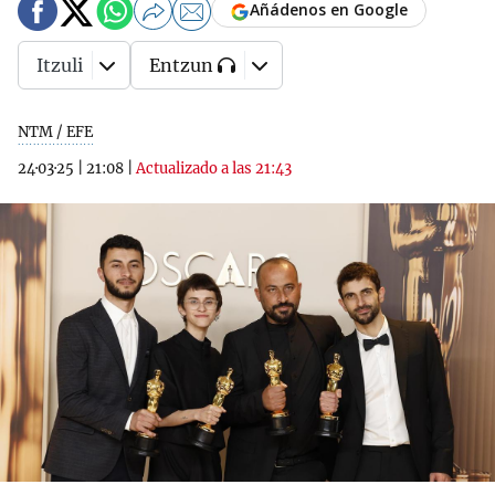
Añádenos en Google
Itzuli
Entzun
NTM / EFE
24·03·25
|
21:08
|
Actualizado a las 21:43