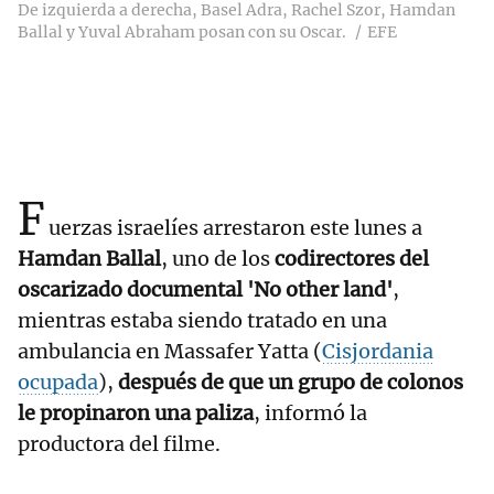
De izquierda a derecha, Basel Adra, Rachel Szor, Hamdan
Ballal y Yuval Abraham posan con su Oscar.
EFE
F
uerzas israelíes arrestaron este lunes a
Hamdan Ballal
, uno de los
codirectores del
oscarizado documental 'No other land'
,
mientras estaba siendo tratado en una
ambulancia en Massafer Yatta (
Cisjordania
ocupada
),
después de que un grupo de colonos
le propinaron una paliza
, informó la
productora del filme.