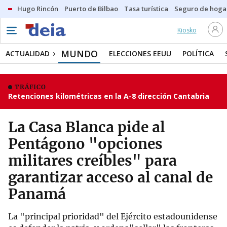
Hugo Rincón
Puerto de Bilbao
Tasa turística
Seguro de hoga
Kiosko
MUNDO
ACTUALIDAD
ELECCIONES EEUU
POLÍTICA
TRÁFICO
Retenciones kilométricas en la A-8 dirección Cantabria
La Casa Blanca pide al
Pentágono "opciones
militares creíbles" para
garantizar acceso al canal de
Panamá
La "principal prioridad" del Ejército estadounidense