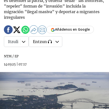
es defender la patria, y ordena"sellar" las fronteras,
"repeler" formas de "invasión" incluida la
migración "ilegal masiva" y deportar a migrantes
irregulares
Añádenos en Google
Itzuli
Entzun
NTM / EP
14·03·25
|
07:17