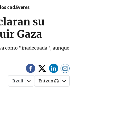
 dos cadáveres
claran su
ruir Gaza
ativa como "inadecuada", aunque
Itzuli
Entzun