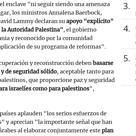
3
el enclave "ni seguir siendo una amenaza
lugar, los ministros Annalena Baerbock,
David Lammy declaran su
apoyo "explícito"
4
e la Autoridad Palestina"
, el gobierno
ania y reconocido por la comunidad
 aplicación de su programa de reformas".
5
ecuperación y reconstrucción deben
basarse
 y de seguridad sólido
, aceptable tanto para
palestinos, que proporcione paz y seguridad
ara israelíes como para palestinos
",
 países aplauden "los serios esfuerzos de
s" y aprecian "la importante señal que han
 árabes al elaborar conjuntamente este
plan