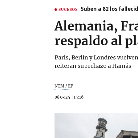
Suben a 82 los fallec
SUCESOS
Alemania, Fra
respaldo al p
París, Berlín y Londres vuelve
reiteran su rechazo a Hamás
NTM / EP
08·03·25
|
15:16