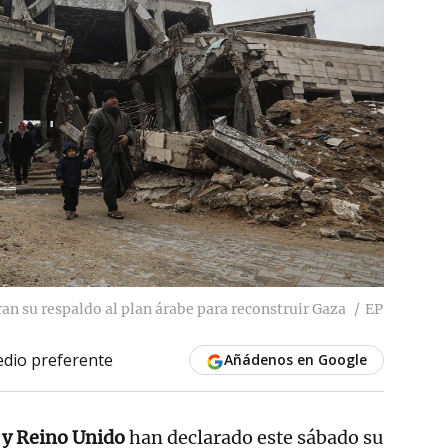
an su respaldo al plan árabe para reconstruir Gaza
EP
dio preferente
Añádenos en Google
 y Reino Unido
han declarado este sábado su