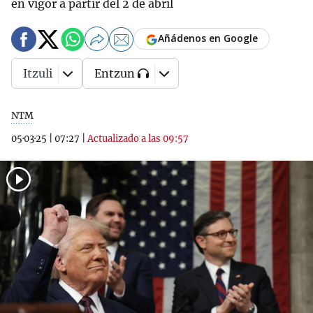
en vigor a partir del 2 de abril
Añádenos en Google
Itzuli
Entzun
NTM
05·03·25
|
07:27
|
Actualizado a las 09:57